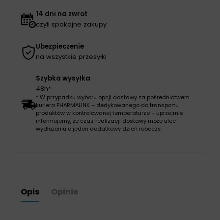
14 dni na zwrot
czyli spokojne zakupy
Ubezpieczenie
na wszystkie przesyłki
Szybka wysyłka
48h*
* W przypadku wyboru opcji dostawy za pośrednictwem
kuriera PHARMALINK – dedykowanego do transportu
produktów w kontrolowanej temperaturze – uprzejmie
informujemy, że czas realizacji dostawy może ulec
wydłużeniu o jeden dodatkowy dzień roboczy.
Opis
Opinie