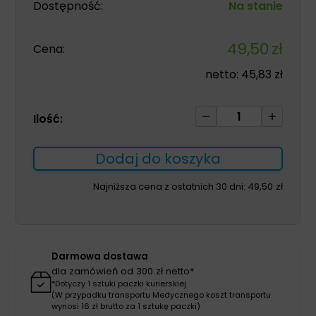
Dostępność:
Na stanie
49,50
zł
Cena:
netto:
45,83
zł
ilość
Ilość:
Bandaż
Biflexideal
Dodaj do koszyka
10cm*
5m
Najniższa cena z ostatnich 30 dni:
49,50
zł
biały
1
szt
REF
Darmowa dostawa
11000201050000
dla zamówień od 300 zł netto*
*Dotyczy 1 sztuki paczki kurierskiej
(W przypadku transportu Medycznego koszt transportu
wynosi 16 zł brutto za 1 sztukę paczki)