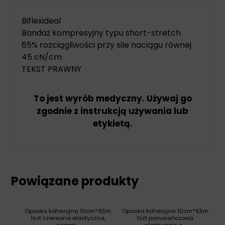
Biflexideal
Bandaż
kompresyjny typu short-stretch
65% rozciągliwości przy sile naciągu równej
45 cN/cm
TEKST PRAWNY
To jest wyrób medyczny. Używaj go
zgodnie z instrukcją używania lub
etykietą.
Powiązane produkty
Opaska kohezyjna 10cm*4,5m
Opaska kohezyjna 10cm*4,5m
1szt czerwona elastyczna,
1szt pomarańczowa
samop...
elastyczna, s...