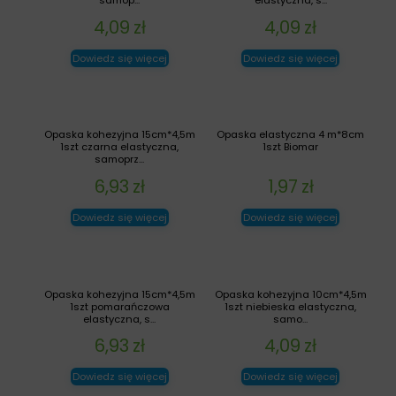
4,09
zł
4,09
zł
Dowiedz się więcej
Dowiedz się więcej
Opaska kohezyjna 15cm*4,5m
Opaska elastyczna 4 m*8cm
1szt czarna elastyczna,
1szt Biomar
samoprz...
6,93
zł
1,97
zł
Dowiedz się więcej
Dowiedz się więcej
Opaska kohezyjna 15cm*4,5m
Opaska kohezyjna 10cm*4,5m
1szt pomarańczowa
1szt niebieska elastyczna,
elastyczna, s...
samo...
6,93
zł
4,09
zł
Dowiedz się więcej
Dowiedz się więcej