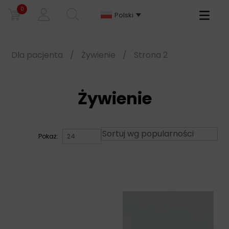
0
Primary
Polski
Menu
Dla pacjenta
/
Żywienie
/
Strona 2
Żywienie
Pokaż: