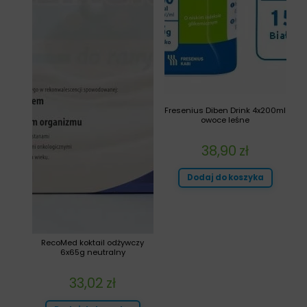
Fresenius Diben Drink 4x200ml
owoce leśne
38,90
zł
Dodaj do koszyka
RecoMed koktail odżywczy
6x65g neutralny
33,02
zł