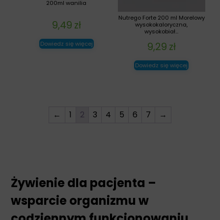
200ml wanilia
Nutrego Forte 200 ml Morelowy
9,49
zł
wysokokaloryczna,
wysokobiał...
Dowiedz się więcej
9,29
zł
Dowiedz się więcej
←
1
2
3
4
5
6
7
→
Żywienie dla pacjenta –
wsparcie organizmu w
codziennym funkcjonowaniu