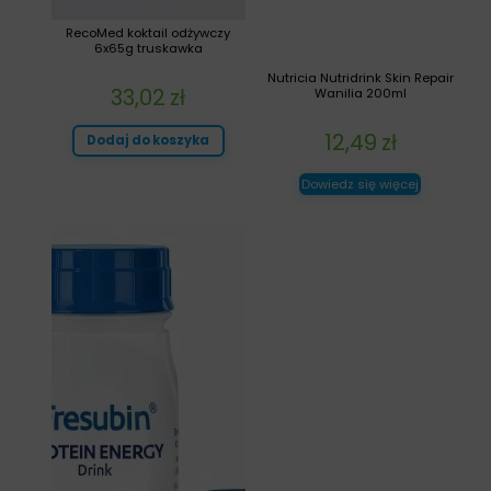
RecoMed koktail odżywczy
6x65g truskawka
Nutricia Nutridrink Skin Repair
33,02
zł
Wanilia 200ml
12,49
zł
Dodaj do koszyka
Dowiedz się więcej