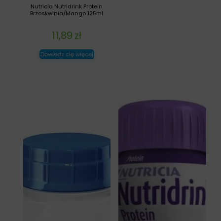
Nutricia Nutridrink Protein
Brzoskwinia/Mango 125ml
11,89
zł
Dowiedz się więcej