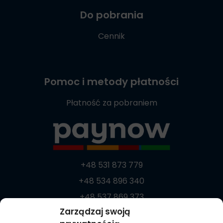
Do pobrania
Cennik
Pomoc i metody płatności
Płatność za pobraniem
+48 531 873 779
+48 534 896 340
+48 537 869 373
Zarządzaj swoją
zamowienia@medycznie.com.pl