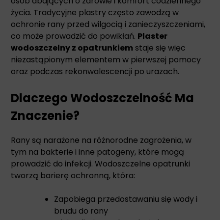
osób dbających o zdrowie i komfort codziennego
życia. Tradycyjne plastry często zawodzą w
ochronie rany przed wilgocią i zanieczyszczeniami,
co może prowadzić do powikłań.
Plaster
wodoszczelny z opatrunkiem
staje się więc
niezastąpionym elementem w pierwszej pomocy
oraz podczas rekonwalescencji po urazach.
Dlaczego Wodoszczelność Ma
Znaczenie?
Rany są narażone na różnorodne zagrożenia, w
tym na bakterie i inne patogeny, które mogą
prowadzić do infekcji. Wodoszczelne opatrunki
tworzą barierę ochronną, która:
Zapobiega przedostawaniu się wody i
brudu do rany