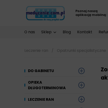
Poznaj naszą
aplikację mobilną:
O nas
Sklep
Blog
Kontakt
Refu
Leczenie ran
/
Opatrunki specjalistyczne
Zo
DO GABINETU
ak
Dezynfekcja
OPIEKA
DŁUGOTERMINOWA
Narzędzi i sprzętu
Ginekologia
Materiały chłonne
LECZENIE RAN
Powierzchni
Kompresjoterapia