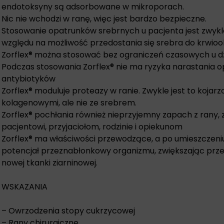
endotoksyny są adsorbowane w mikroporach.
Nic nie wchodzi w ranę, więc jest bardzo bezpieczne.
Stosowanie opatrunków srebrnych u pacjenta jest zwyk
względu na możliwość przedostania się srebra do krwioo
Zorflex® można stosować bez ograniczeń czasowych u dzi
Podczas stosowania Zorflex® nie ma ryzyka narastania o
antybiotyków
Zorflex® moduluje proteazy w ranie. Zwykle jest to kojar
kolagenowymi, ale nie ze srebrem.
Zorflex® pochłania również nieprzyjemny zapach z rany,
pacjentowi, przyjaciołom, rodzinie i opiekunom
Zorflex® ma właściwości przewodzące, a po umieszczeni
potencjał przeznabłonkowy organizmu, zwiększając przep
nowej tkanki ziarninowej.
WSKAZANIA
– Owrzodzenia stopy cukrzycowej
– Rany chirurgiczne