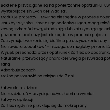
Bakterie przyciągane są na powierzchnię opatrunku i uwi
występujące siły „van der Waalsa”.
Moduluje proteazy – MMP są niezbędne w procesie gojenia 
jest zbyt wysoka i zbyt długo oddziaływująca, mogą mie
zewnątrzkomórkową, utrudniając lub zatrzymując gojenie
poziomem proteazy jest niezbędne w procesie gojenia.
Zatrzymuje tworzenie się biofilmu po oczyszczeniu rany
Nie zawiera „dodatków” – niczego, co mogłoby przenieść
Wysięk przechodzi przez opatrunek Zorflex do opatrun
Naturalnie przewodzący charakter węgla przywraca po
raną
Adsorbuje zapach
Można pozostawić na miejscu do 7 dni
Łatwo się rozdziera
Nie rozdzierać – przyciąć nożyczkami na wymiar
Łatwy w aplikacji
Zorflex nigdy nie przykleja się do mokrej rany