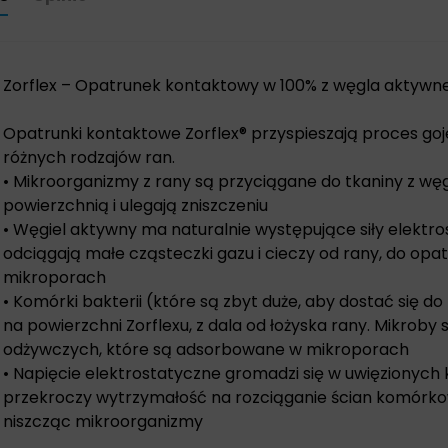
Zorflex – Opatrunek kontaktowy w 100% z węgla aktywn
Opatrunki kontaktowe Zorflex® przyspieszają proces goj
różnych rodzajów ran.
• Mikroorganizmy z rany są przyciągane do tkaniny z węg
powierzchnią i ulegają zniszczeniu
• Węgiel aktywny ma naturalnie występujące siły elektr
odciągają małe cząsteczki gazu i cieczy od rany, do opat
mikroporach
• Komórki bakterii (które są zbyt duże, aby dostać się d
na powierzchni Zorflexu, z dala od łożyska rany. Mikrob
odżywczych, które są adsorbowane w mikroporach
• Napięcie elektrostatyczne gromadzi się w uwięzionyc
przekroczy wytrzymałość na rozciąganie ścian komórko
niszcząc mikroorganizmy