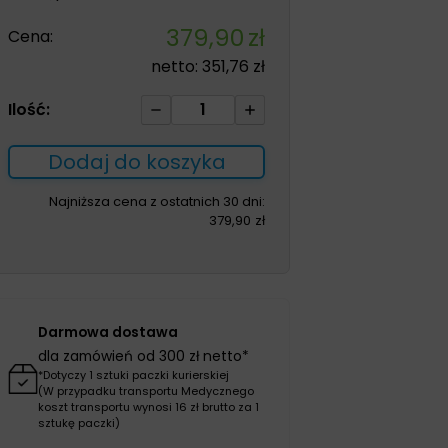
379,90
zł
Cena:
netto:
351,76
zł
ilość
Ilość:
Zorflex
10*10cm
Dodaj do koszyka
10szt
Opatrunek
Najniższa cena z ostatnich 30 dni:
379,90
zł
kontaktowy
w
100%
z
węgla
Darmowa dostawa
aktywnego
dla zamówień od 300 zł netto*
*Dotyczy 1 sztuki paczki kurierskiej
(W przypadku transportu Medycznego
koszt transportu wynosi 16 zł brutto za 1
sztukę paczki)