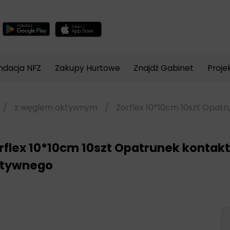
Wyszukiwarka
produktów
ndacja NFZ
Zakupy Hurtowe
Znajdź Gabinet
Proje
/
z węglem aktywnym
/
Zorflex 10*10cm 10szt Opat
rflex 10*10cm 10szt Opatrunek kontak
tywnego