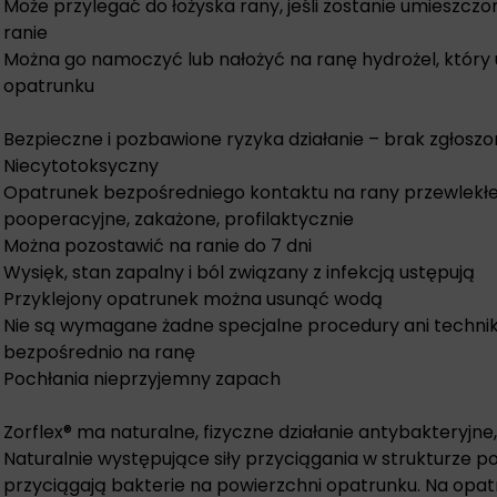
Może przylegać do łożyska rany, jeśli zostanie umieszczo
ranie
Można go namoczyć lub nałożyć na ranę hydrożel, który u
opatrunku
Bezpieczne i pozbawione ryzyka działanie – brak zgłosz
Niecytotoksyczny
Opatrunek bezpośredniego kontaktu na rany przewlekłe, ni
pooperacyjne, zakażone, profilaktycznie
Można pozostawić na ranie do 7 dni
Wysięk, stan zapalny i ból związany z infekcją ustępują
Przyklejony opatrunek można usunąć wodą
Nie są wymagane żadne specjalne procedury ani techniki
bezpośrednio na ranę
Pochłania nieprzyjemny zapach
Zorflex® ma naturalne, fizyczne działanie antybakteryjne
Naturalnie występujące siły przyciągania w strukturze 
przyciągają bakterie na powierzchni opatrunku. Na opatr