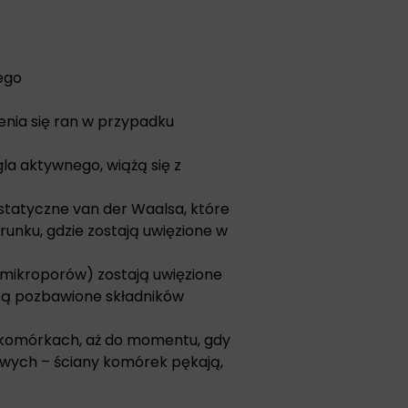
ego
enia się ran w przypadku
la aktywnego, wiążą się z
ostatyczne van der Waalsa, które
runku, gdzie zostają uwięzione w
o mikroporów) zostają uwięzione
y są pozbawione składników
h komórkach, aż do momentu, gdy
wych – ściany komórek pękają,