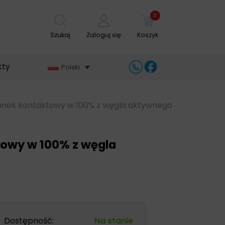
0
Szukaj
Zaloguj się
Koszyk
kty
Polski
runek kontaktowy w 100% z węgla aktywnego
towy w 100% z węgla
Dostępność:
Na stanie