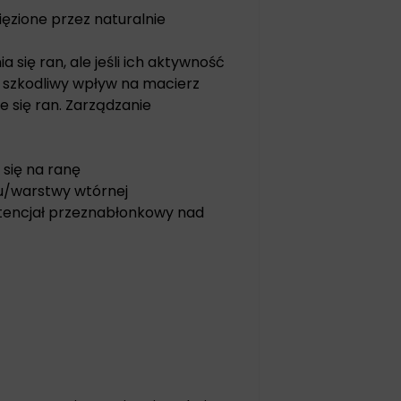
ęzione przez naturalnie
się ran, ale jeśli ich aktywność
ć szkodliwy wpływ na macierz
 się ran. Zarządzanie
 się na ranę
ku/warstwy wtórnej
tencjał przeznabłonkowy nad