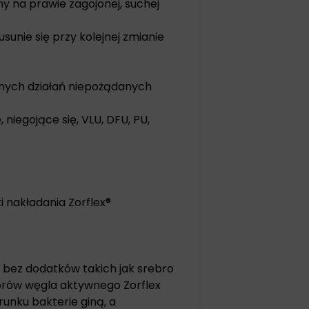
ny na prawie zagojonej, suchej
sunie się przy kolejnej zmianie
onych działań niepożądanych
egojące się, VLU, DFU, PU, ​​
 nakładania Zorflex®
, bez dodatków takich jak srebro
porów węgla aktywnego Zorflex
unku bakterie giną, a