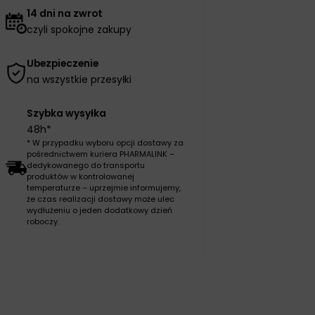
14 dni na zwrot
czyli spokojne zakupy
Ubezpieczenie
na wszystkie przesyłki
Szybka wysyłka
48h*
* W przypadku wyboru opcji dostawy za
pośrednictwem kuriera PHARMALINK –
dedykowanego do transportu
produktów w kontrolowanej
temperaturze – uprzejmie informujemy,
że czas realizacji dostawy może ulec
wydłużeniu o jeden dodatkowy dzień
roboczy.