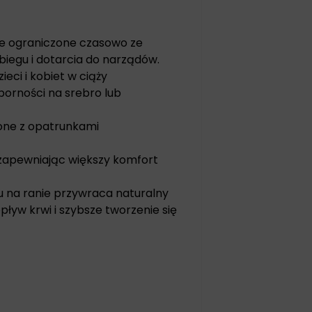
le ograniczone czasowo ze
biegu i dotarcia do narządów.
eci i kobiet w ciąży
porności na srebro lub
zone z opatrunkami
 zapewniając większy komfort
u na ranie przywraca naturalny
ływ krwi i szybsze tworzenie się