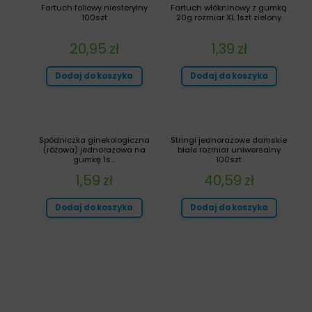
Fartuch foliowy niesterylny
Fartuch włókninowy z gumką
100szt
20g rozmiar XL 1szt zielony
20,95
zł
1,39
zł
Dodaj do koszyka
Dodaj do koszyka
Spódniczka ginekologiczna
Stringi jednorazowe damskie
(różowa) jednorazowa na
białe rozmiar uniwersalny
gumkę 1s...
100szt
1,59
zł
40,59
zł
Dodaj do koszyka
Dodaj do koszyka