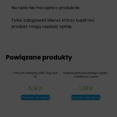
Na razie nie ma opinii o produkcie.
Tylko zalogowani klienci, którzy kupili ten
produkt mogą napisać opinię.
Powiązane produkty
Fartuch sterylny SMS 35g 1szt
Kapcie jednorazowego użytku
XL
z włókniny 1 para
6,19
zł
1,39
zł
Dowiedz się więcej
Dowiedz się więcej