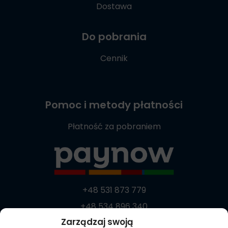
Dostawa
Do pobrania
Cennik
Pomoc i metody płatności
Płatność za pobraniem
+48 531 873 779
+48 534 896 340
Zarządzaj swoją
+48 537 869 373