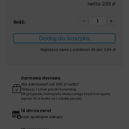
netto:
2,92
zł
ilość
Ilość:
Worki
na
Dodaj do koszyka
śmieci
35L
Najniższa cena z ostatnich 30 dni:
3,59
zł
15szt
czerwone
Darmowa dostawa
dla zamówień od 300 zł netto*
*Dotyczy 1 sztuki paczki kurierskiej
(W przypadku transportu Medycznego koszt transportu
wynosi 16 zł brutto za 1 sztukę paczki)
14 dni na zwrot
czyli spokojne zakupy