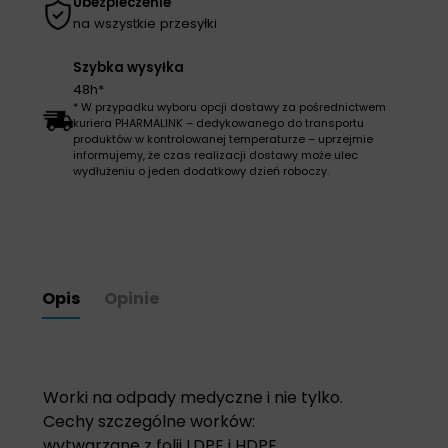
Ubezpieczenie
na wszystkie przesyłki
Szybka wysyłka
48h*
* W przypadku wyboru opcji dostawy za pośrednictwem
kuriera PHARMALINK – dedykowanego do transportu
produktów w kontrolowanej temperaturze – uprzejmie
informujemy, że czas realizacji dostawy może ulec
wydłużeniu o jeden dodatkowy dzień roboczy.
Opis
Opinie
Worki na odpady medyczne i nie tylko.
Cechy szczególne worków:
wytwarzane z folii LDPE i HDPE,