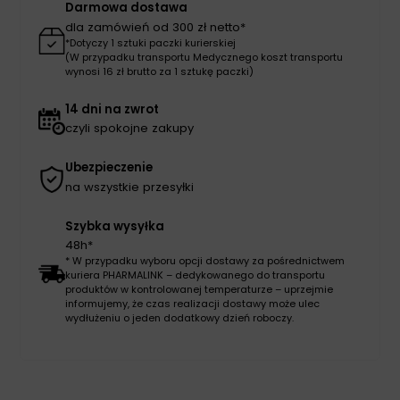
Darmowa dostawa
dla zamówień od 300 zł netto*
*Dotyczy 1 sztuki paczki kurierskiej
(W przypadku transportu Medycznego koszt transportu
wynosi 16 zł brutto za 1 sztukę paczki)
14 dni na zwrot
czyli spokojne zakupy
Ubezpieczenie
na wszystkie przesyłki
Szybka wysyłka
48h*
* W przypadku wyboru opcji dostawy za pośrednictwem
kuriera PHARMALINK – dedykowanego do transportu
produktów w kontrolowanej temperaturze – uprzejmie
informujemy, że czas realizacji dostawy może ulec
wydłużeniu o jeden dodatkowy dzień roboczy.