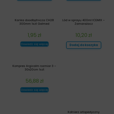
Kanka doodbytnicza CH28
Lód w sprayu 400ml ICEMIX –
300mm 1szt Galmed
Zamarażacz
1,95
zł
10,20
zł
Dowiedz się więcej
Dodaj do koszyka
Kompres Argicalm rozmiar 3 –
30x20cm 1szt
56,88
zł
Dowiedz się więcej
Kołnierz ortopedyczny