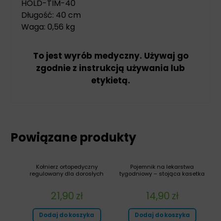
HOLD-TIM-40
Długość: 40 cm
Waga: 0,56 kg
To jest wyrób medyczny. Używaj go
zgodnie z instrukcją używania lub
etykietą.
Powiązane produkty
Kołnierz ortopedyczny
Pojemnik na lekarstwa
regulowany dla dorosłych
tygodniowy – stojąca kasetka
21,90
zł
14,90
zł
Dodaj do koszyka
Dodaj do koszyka