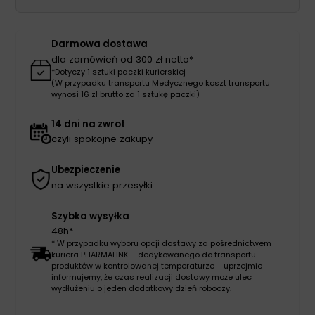
Darmowa dostawa
dla zamówień od 300 zł netto*
*Dotyczy 1 sztuki paczki kurierskiej
(W przypadku transportu Medycznego koszt transportu
wynosi 16 zł brutto za 1 sztukę paczki)
14 dni na zwrot
czyli spokojne zakupy
Ubezpieczenie
na wszystkie przesyłki
Szybka wysyłka
48h*
* W przypadku wyboru opcji dostawy za pośrednictwem
kuriera PHARMALINK – dedykowanego do transportu
produktów w kontrolowanej temperaturze – uprzejmie
informujemy, że czas realizacji dostawy może ulec
wydłużeniu o jeden dodatkowy dzień roboczy.