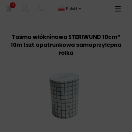
0
Primary
Polski
Menu
Taśma włókninowa STERIWUND 10cm*
10m 1szt opatrunkowa samoprzylepna
rolka