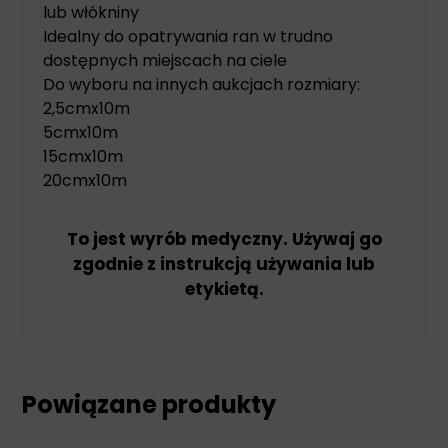
lub włókniny
Idealny do opatrywania ran w trudno
dostępnych miejscach na ciele
Do wyboru na innych aukcjach rozmiary:
2,5cmx10m
5cmx10m
15cmx10m
20cmx10m
To jest wyrób medyczny. Używaj go
zgodnie z instrukcją używania lub
etykietą.
Powiązane produkty