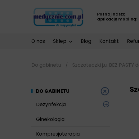
Poznaj naszą
aplikację mobilną:
O nas
Sklep
Blog
Kontakt
Refu
Do gabinetu
/
Szczoteczki j.u. BEZ PASTY d
Sz
DO GABINETU
Dezynfekcja
Narzędzi i sprzętu
Ginekologia
Powierzchni
Kompresjoterapia