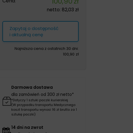
100,90
zł
Cena:
netto:
82,03
zł
Zapytaj o dostępność
i aktualną cenę
Najniższa cena z ostatnich 30 dni:
100,90
zł
Darmowa dostawa
dla zamówień od 300 zł netto*
*Dotyczy 1 sztuki paczki kurierskiej
(W przypadku transportu Medycznego
koszt transportu wynosi 16 zł brutto za 1
sztukę paczki)
14 dni na zwrot