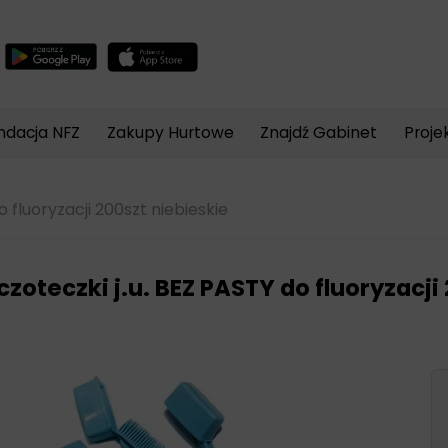
Wyszukiwarka
produktów
ndacja NFZ
Zakupy Hurtowe
Znajdź Gabinet
Proje
o fluoryzacji 200szt niebieskie
czoteczki j.u. BEZ PASTY do fluoryzacji