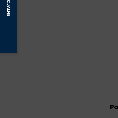
żele , pasty na rany
INNE
Po