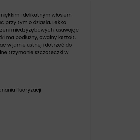
iękkim i delikatnym włosiem.
 przy tym o dziąsła. Lekko
trzeni miedzyzębowych, usuwając
i ma podłużny, owalny kształt,
ć w jamie ustnej i dotrzeć do
lne trzymanie szczoteczki w
onania fluoryzacji