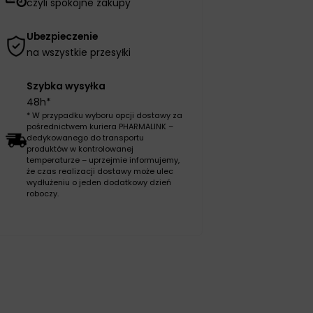
czyli spokojne zakupy
Ubezpieczenie
na wszystkie przesyłki
Szybka wysyłka
48h*
* W przypadku wyboru opcji dostawy za
pośrednictwem kuriera PHARMALINK –
dedykowanego do transportu
produktów w kontrolowanej
temperaturze – uprzejmie informujemy,
że czas realizacji dostawy może ulec
wydłużeniu o jeden dodatkowy dzień
roboczy.