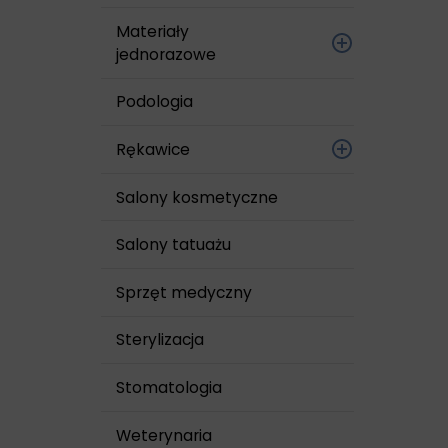
Skóry i rąk
Materiały
jednorazowe
cewniki, zgłębniki,
Podologia
kanki
Rękawice
igły
Foliowe
Salony kosmetyczne
kaniule
Lateksowe
Salony tatuażu
maski
bezpudrowe
Sprzęt medyczny
nici chirurgiczne
Lateksowe
pudrowane
Sterylizacja
opaski
Nitrylowe
Stomatologia
opatrunki z
wkładem chłonnym
Sterylne
Weterynaria