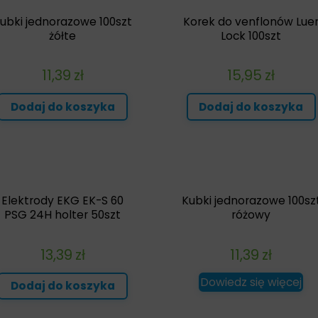
ubki jednorazowe 100szt
Korek do venflonów Lue
żółte
Lock 100szt
11,39
zł
15,95
zł
Dodaj do koszyka
Dodaj do koszyka
Elektrody EKG EK-S 60
Kubki jednorazowe 100sz
PSG 24H holter 50szt
różowy
13,39
zł
11,39
zł
Dowiedz się więcej
Dodaj do koszyka