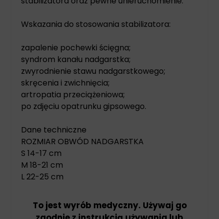
stabilizatora oraz pewne unieruchomienie.
Wskazania do stosowania stabilizatora:
zapalenie pochewki ścięgna;
syndrom kanału nadgarstka;
zwyrodnienie stawu nadgarstkowego;
skręcenia i zwichnięcia;
artropatia przeciążeniowa;
po zdjęciu opatrunku gipsowego.
Dane techniczne
ROZMIAR OBWÓD NADGARSTKA
S 14-17 cm
M 18-21 cm
L 22-25 cm
To jest wyrób medyczny. Używaj go
zgodnie z instrukcją używania lub