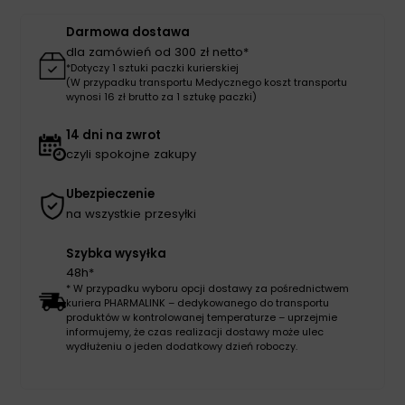
Darmowa dostawa
dla zamówień od 300 zł netto*
*Dotyczy 1 sztuki paczki kurierskiej
(W przypadku transportu Medycznego koszt transportu
wynosi 16 zł brutto za 1 sztukę paczki)
14 dni na zwrot
czyli spokojne zakupy
Ubezpieczenie
na wszystkie przesyłki
Szybka wysyłka
48h*
* W przypadku wyboru opcji dostawy za pośrednictwem
kuriera PHARMALINK – dedykowanego do transportu
produktów w kontrolowanej temperaturze – uprzejmie
informujemy, że czas realizacji dostawy może ulec
wydłużeniu o jeden dodatkowy dzień roboczy.