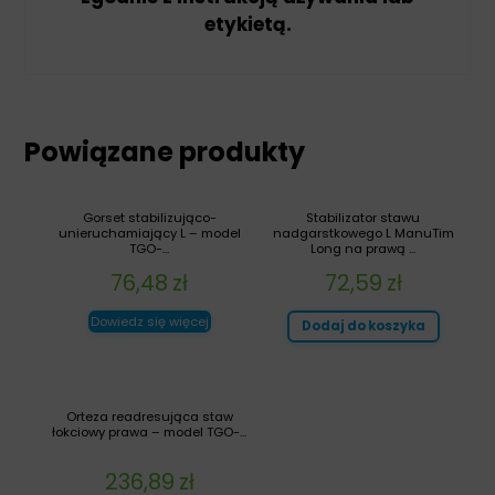
etykietą.
Powiązane produkty
Gorset stabilizująco-
Stabilizator stawu
unieruchamiający L – model
nadgarstkowego L ManuTim
TGO-...
Long na prawą ...
76,48
zł
72,59
zł
Dowiedz się więcej
Dodaj do koszyka
Orteza readresująca staw
łokciowy prawa – model TGO-...
236,89
zł