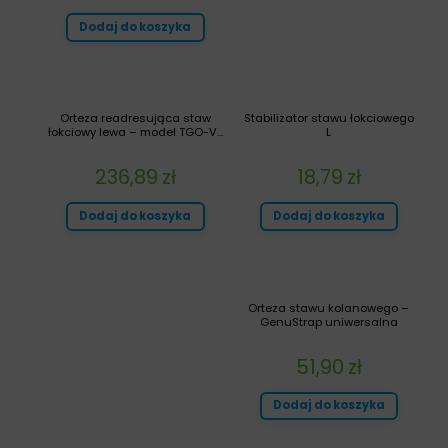
Dodaj do koszyka
Orteza readresująca staw
Stabilizator stawu łokciowego
łokciowy lewa – model TGO-V...
L
236,89
zł
18,79
zł
Dodaj do koszyka
Dodaj do koszyka
Orteza stawu kolanowego –
GenuStrap uniwersalna
51,90
zł
Dodaj do koszyka