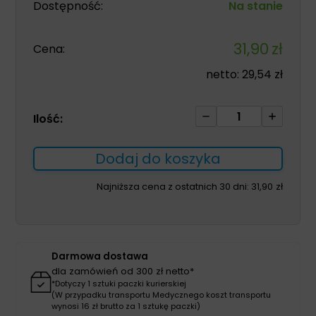
Dostępność:
Na stanie
31,90
zł
Cena:
netto:
29,54
zł
ilość
Ilość:
Stabilizator
2204
Dodaj do koszyka
stawu
skokowego
Najniższa cena z ostatnich 30 dni:
31,90
zł
L
z
otwartą
piętą
Darmowa dostawa
dla zamówień od 300 zł netto*
*Dotyczy 1 sztuki paczki kurierskiej
(W przypadku transportu Medycznego koszt transportu
wynosi 16 zł brutto za 1 sztukę paczki)