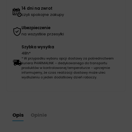
14 dni na zwrot
czyli spokojne zakupy
Ubezpieczenie
na wszystkie przesyłki
Szybka wysyłka
48h*
* W przypadku wyboru opcji dostawy za pośrednictwem
kuriera PHARMALINK – dedykowanego do transportu
produktów w kontrolowanej temperaturze – uprzejmie
informujemy, że czas realizacji dostawy może ulec
wydłużeniu o jeden dodatkowy dzień roboczy.
Opis
Opinie