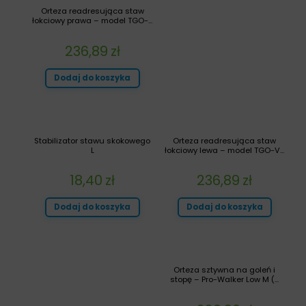
Orteza readresująca staw
łokciowy prawa – model TGO-...
236,89
zł
Dodaj do koszyka
Stabilizator stawu skokowego
Orteza readresująca staw
L
łokciowy lewa – model TGO-V...
18,40
zł
236,89
zł
Dodaj do koszyka
Dodaj do koszyka
Orteza sztywna na goleń i
stopę – Pro-Walker Low M (...