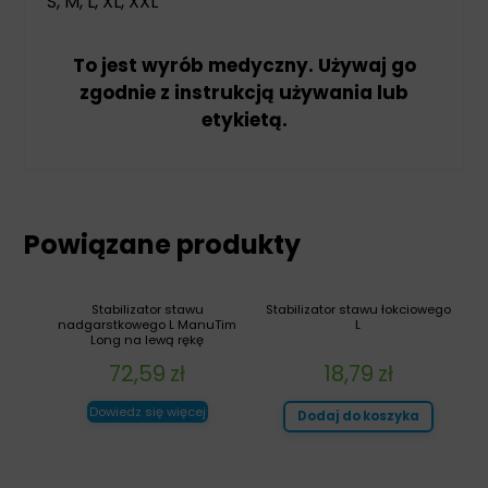
S, M, L, XL, XXL
To jest wyrób medyczny. Używaj go
zgodnie z instrukcją używania lub
etykietą.
Powiązane produkty
Stabilizator stawu
Stabilizator stawu łokciowego
nadgarstkowego L ManuTim
L
Long na lewą rękę
72,59
zł
18,79
zł
Dowiedz się więcej
Dodaj do koszyka