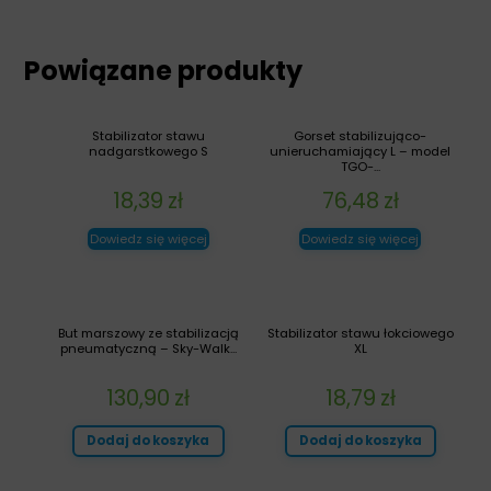
Powiązane produkty
Stabilizator stawu
Gorset stabilizująco-
nadgarstkowego S
unieruchamiający L – model
TGO-...
18,39
zł
76,48
zł
Dowiedz się więcej
Dowiedz się więcej
But marszowy ze stabilizacją
Stabilizator stawu łokciowego
pneumatyczną – Sky-Walk...
XL
130,90
zł
18,79
zł
Dodaj do koszyka
Dodaj do koszyka