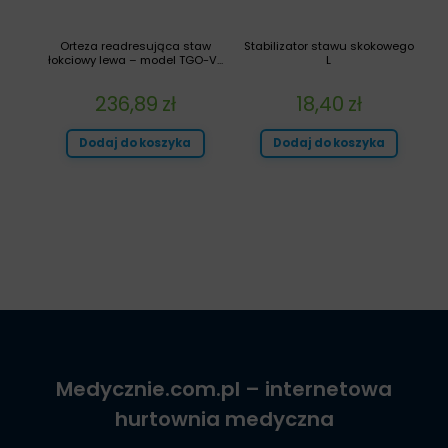
Orteza readresująca staw
Stabilizator stawu skokowego
łokciowy lewa – model TGO-V...
L
236,89
zł
18,40
zł
Dodaj do koszyka
Dodaj do koszyka
Medycznie.com.pl
– internetowa
hurtownia medyczna