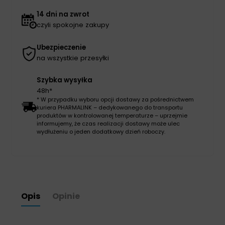
14 dni na zwrot
czyli spokojne zakupy
Ubezpieczenie
na wszystkie przesyłki
Szybka wysyłka
48h*
* W przypadku wyboru opcji dostawy za pośrednictwem
kuriera PHARMALINK – dedykowanego do transportu
produktów w kontrolowanej temperaturze – uprzejmie
informujemy, że czas realizacji dostawy może ulec
wydłużeniu o jeden dodatkowy dzień roboczy.
Opis
Opinie