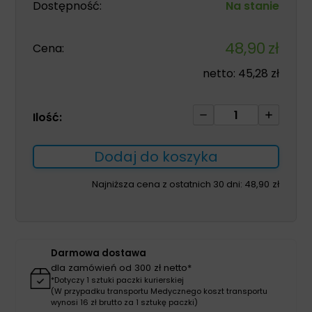
Dostępność:
Na stanie
48,90
zł
Cena:
netto:
45,28
zł
ilość
Ilość:
Stabilizator
1086
Dodaj do koszyka
łokcia
tenisisty
Najniższa cena z ostatnich 30 dni:
48,90
zł
z
silikonową
wkładką
Darmowa dostawa
dla zamówień od 300 zł netto*
*Dotyczy 1 sztuki paczki kurierskiej
(W przypadku transportu Medycznego koszt transportu
wynosi 16 zł brutto za 1 sztukę paczki)