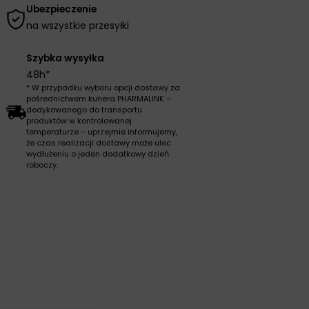
Ubezpieczenie
na wszystkie przesyłki
Szybka wysyłka
48h*
* W przypadku wyboru opcji dostawy za
pośrednictwem kuriera PHARMALINK –
dedykowanego do transportu
produktów w kontrolowanej
temperaturze – uprzejmie informujemy,
że czas realizacji dostawy może ulec
wydłużeniu o jeden dodatkowy dzień
roboczy.