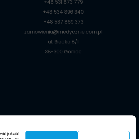
+48 531 873 779
+48 534 896 340
+48 537 869 373
zamowienia@medycznie.com.pl
ul. Biecka 8/1
38-300 Gorlice
wić jakość