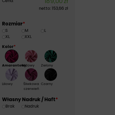
189,00
zł
Cena:
netto:
153,66
zł
Rozmiar
*
S
M
L
XL
XXL
Kolor
*
Amarantowy
Różowy
Zielony
Liliowy
Śliwkowa
Czarny
czerwień
Własny Nadruk / Haft
*
Brak
Nadruk