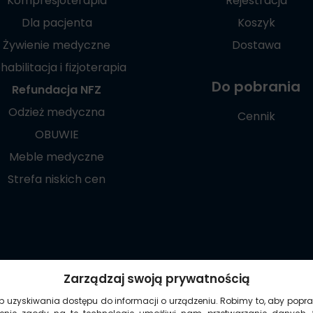
Kompresjoterapia
Rejestracja
Dla pacjenta
Koszyk
Żywienie medyczne
Dostawa
habilitacja i fizjoterapia
Do pobrania
Refundacja NFZ
Odzież medyczna
Cennik
OBUWIE
Meble medyczne
Strefa niskich cen
Poznaj naszą
Zarządzaj swoją prywatnością
aplikację mobilną:
ub uzyskiwania dostępu do informacji o urządzeniu. Robimy to, aby popra