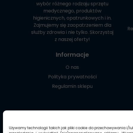
wybór różnego rodzaju sprzętu
medycznego, produktów
higienicznych, opatrunkowych i in.
Zajmujemy się zaopatrzeniem dla
Re
służby zdrowia i nie tylko. Skorzystaj
z naszej oferty!
Informacje
O nas
Polityka prywatności
Regulamin sklepu
Używamy technologii takich jak pliki cookie do przechowywania i/l