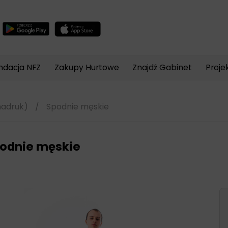
Wyszukiwarka
produktów
ndacja NFZ
Zakupy Hurtowe
Znajdź Gabinet
Proje
nadruk)
/
Spodnie męskie
odnie męskie