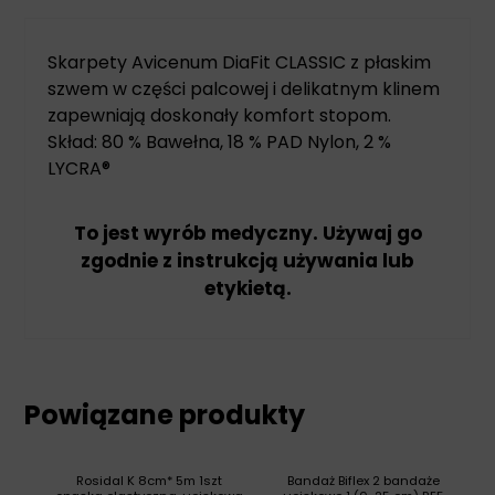
Skarpety Avicenum DiaFit CLASSIC z płaskim
szwem w części palcowej i delikatnym klinem
zapewniają doskonały komfort stopom.
Skład: 80 % Bawełna, 18 % PAD Nylon, 2 %
LYCRA®
To jest wyrób medyczny. Używaj go
zgodnie z instrukcją używania lub
etykietą.
Powiązane produkty
Rosidal K 8cm* 5m 1szt
Bandaż Biflex 2 bandaże