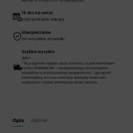
wynosi 16 zł brutto za 1 sztukę paczki)
14 dni na zwrot
czyli spokojne zakupy
Ubezpieczenie
na wszystkie przesyłki
Szybka wysyłka
48h*
* W przypadku wyboru opcji dostawy za pośrednictwem
kuriera PHARMALINK – dedykowanego do transportu
produktów w kontrolowanej temperaturze – uprzejmie
informujemy, że czas realizacji dostawy może ulec
wydłużeniu o jeden dodatkowy dzień roboczy.
Opis
Opinie