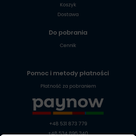
Koszyk
Dostawa
Do pobrania
Cennik
Pomoc i metody płatności
Płatność za pobraniem
+48 531 873 779
+48 534 896 340