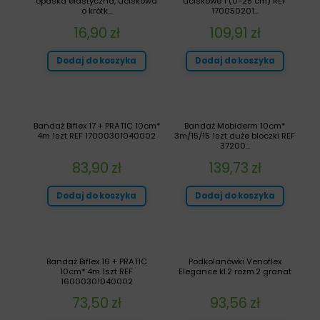
opaska elastyczna, uciskowa
uciskowe 1 (0-25 cm) REF
o krótk...
170050201...
16,90
zł
109,91
zł
Dodaj do koszyka
Dodaj do koszyka
Bandaż Biflex 17 + PRATIC 10cm*
Bandaż Mobiderm 10cm*
4m 1szt REF 17000301040002
3m/15/15 1szt duże bloczki REF
37200...
83,90
zł
139,73
zł
Dodaj do koszyka
Dodaj do koszyka
Bandaż Biflex 16 + PRATIC
Podkolanówki Venoflex
10cm* 4m 1szt REF
Elegance kl.2 rozm.2 granat
16000301040002
73,50
zł
93,56
zł