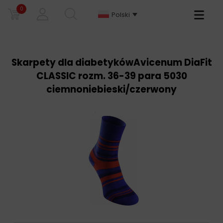
0
Primary
Polski
Menu
Skarpety dla diabetykówAvicenum DiaFit
CLASSIC rozm. 36-39 para 5030
ciemnoniebieski/czerwony