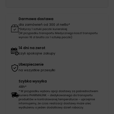
CLASSIC
rozm.
44-
Darmowa dostawa
47
dla zamówień od 300 zł netto*
para
*Dotyczy 1 sztuki paczki kurierskiej
(W przypadku transportu Medycznego koszt transportu
3030
wynosi 16 zł brutto za 1 sztukę paczki)
czerwone
14 dni na zwrot
czyli spokojne zakupy
Ubezpieczenie
na wszystkie przesyłki
Szybka wysyłka
48h*
* W przypadku wyboru opcji dostawy za pośrednictwem
kuriera PHARMALINK – dedykowanego do transportu
produktów w kontrolowanej temperaturze – uprzejmie
informujemy, że czas realizacji dostawy może ulec
wydłużeniu o jeden dodatkowy dzień roboczy.