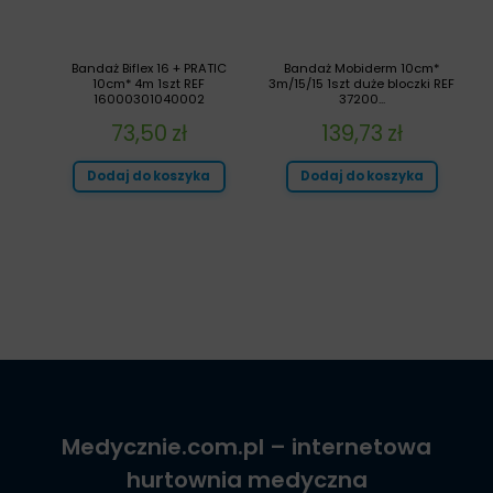
Bandaż Biflex 16 + PRATIC
Bandaż Mobiderm 10cm*
10cm* 4m 1szt REF
3m/15/15 1szt duże bloczki REF
16000301040002
37200...
73,50
zł
139,73
zł
Dodaj do koszyka
Dodaj do koszyka
Medycznie.com.pl
– internetowa
hurtownia medyczna