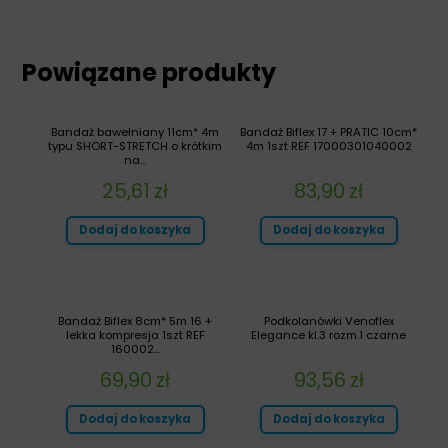
Powiązane produkty
Bandaż bawełniany 11cm* 4m
Bandaż Biflex 17 + PRATIC 10cm*
typu SHORT-STRETCH o krótkim
4m 1szt REF 17000301040002
na...
25,61
zł
83,90
zł
Dodaj do koszyka
Dodaj do koszyka
Bandaż Biflex 8cm* 5m 16 +
Podkolanówki Venoflex
lekka kompresja 1szt REF
Elegance kl.3 rozm.1 czarne
160002...
69,90
zł
93,56
zł
Dodaj do koszyka
Dodaj do koszyka