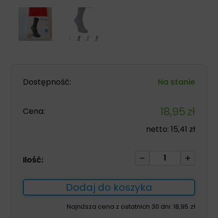
Dostępność:
Na stanie
18,95
zł
Cena:
netto:
15,41
zł
ilość
Ilość:
Skarpety
dla
Dodaj do koszyka
diabetyków
Avicenum
Najniższa cena z ostatnich 30 dni:
18,95
zł
DiaFit