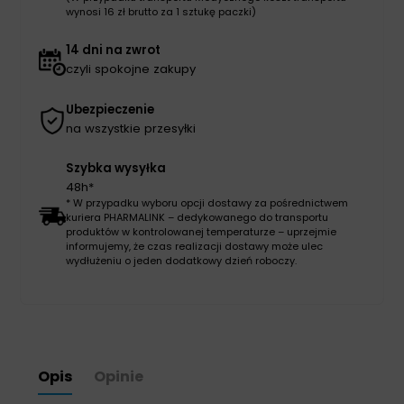
wynosi 16 zł brutto za 1 sztukę paczki)
14 dni na zwrot
czyli spokojne zakupy
Ubezpieczenie
na wszystkie przesyłki
Szybka wysyłka
48h*
* W przypadku wyboru opcji dostawy za pośrednictwem
kuriera PHARMALINK – dedykowanego do transportu
produktów w kontrolowanej temperaturze – uprzejmie
informujemy, że czas realizacji dostawy może ulec
wydłużeniu o jeden dodatkowy dzień roboczy.
Opis
Opinie