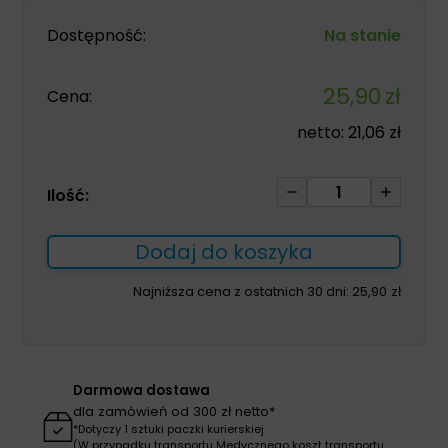
Dostępność:
Na stanie
25,90
zł
Cena:
netto:
21,06
zł
ilość
Ilość:
Rękawice
Gripzzly
Dodaj do koszyka
L
50szt
Najniższa cena z ostatnich 30 dni:
25,90
zł
nitrylowe
bezpudrowe
warsztatowe
pomarańczowe
Darmowa dostawa
dla zamówień od 300 zł netto*
*Dotyczy 1 sztuki paczki kurierskiej
(W przypadku transportu Medycznego koszt transportu