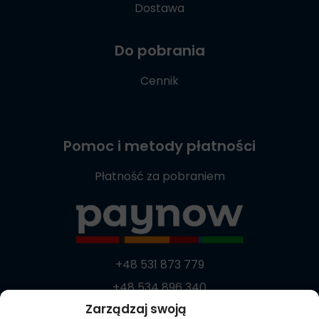
Dostawa
Do pobrania
Cennik
Pomoc i metody płatności
Płatność za pobraniem
+48 531 873 779
+48 534 896 340
Zarządzaj swoją
+48 537 869 373