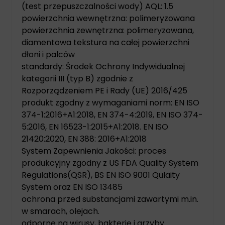
(test przepuszczalności wody) AQL: 1.5
powierzchnia wewnętrzna: polimeryzowana
powierzchnia zewnętrzna: polimeryzowana,
diamentowa tekstura na całej powierzchni
dłoni i palców
standardy: Środek Ochrony Indywidualnej
kategorii III (typ B) zgodnie z
Rozporządzeniem PE i Rady (UE) 2016/425
produkt zgodny z wymaganiami norm: EN ISO
374-1:2016+A1:2018, EN 374-4:2019, EN ISO 374-
5:2016, EN 16523-1:2015+A1:2018. EN ISO
21420:2020, EN 388: 2016+A1:2018
System Zapewnienia Jakości: proces
produkcyjny zgodny z US FDA Quality System
Regulations(QSR), BS EN ISO 9001 Qulaity
System oraz EN ISO 13485
ochrona przed substancjami zawartymi m.in.
w smarach, olejach.
odporne na wirusy, bakterie i grzyby