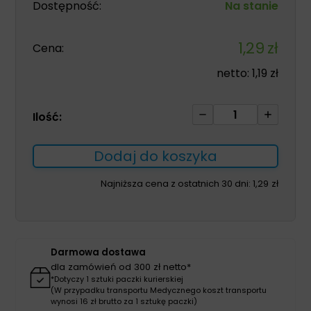
Dostępność:
Na stanie
1,29
zł
Cena:
netto:
1,19
zł
ilość
Ilość:
Rękawice
chirurgiczne
Dodaj do koszyka
pudrowane
7,0
Najniższa cena z ostatnich 30 dni:
1,29
zł
sterylne
1
para
Darmowa dostawa
dla zamówień od 300 zł netto*
*Dotyczy 1 sztuki paczki kurierskiej
(W przypadku transportu Medycznego koszt transportu
wynosi 16 zł brutto za 1 sztukę paczki)