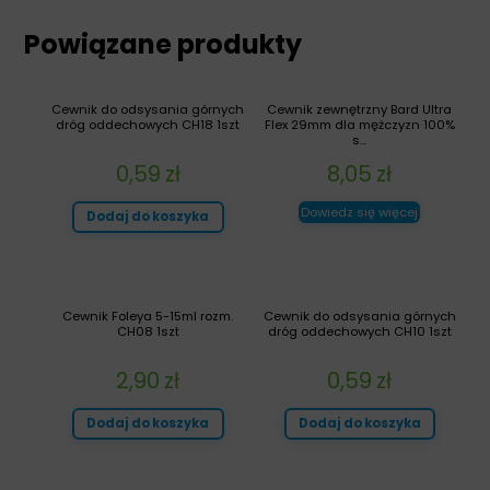
Powiązane produkty
Cewnik do odsysania górnych
Cewnik zewnętrzny Bard Ultra
dróg oddechowych CH18 1szt
Flex 29mm dla mężczyzn 100%
s...
0,59
zł
8,05
zł
Dowiedz się więcej
Dodaj do koszyka
Cewnik Foleya 5-15ml rozm.
Cewnik do odsysania górnych
CH08 1szt
dróg oddechowych CH10 1szt
2,90
zł
0,59
zł
Dodaj do koszyka
Dodaj do koszyka