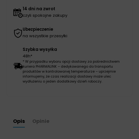
14 dni na zwrot
czyli spokojne zakupy
Ubezpieczenie
na wszystkie przesyłki
Szybka wysyłka
48h*
* W przypadku wyboru opcji dostawy za pośrednictwem
kuriera PHARMALINK – dedykowanego do transportu
produktów w kontrolowanej temperaturze – uprzejmie
informujemy, że czas realizacji dostawy może ulec
wydłużeniu o jeden dodatkowy dzień roboczy.
Opis
Opinie