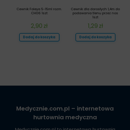
Cewnik Foleya 5-15ml rozm.
Cewnik dla dorosłych 1,4m do
CH06 1szt
podawania tlenu przez nos
1szt
2,90
zł
1,29
zł
Dodaj do koszyka
Dodaj do koszyka
Medycznie.com.pl
– internetowa
hurtownia medyczna
Medycznie.com.pl
to internetowa hurtownia