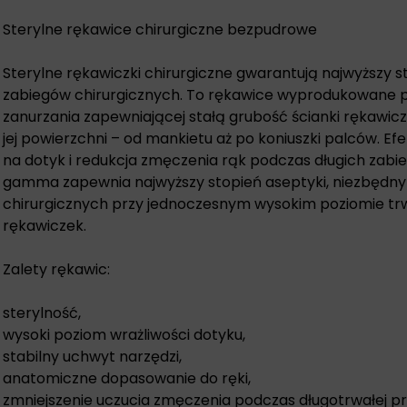
Sterylne rękawice chirurgiczne bezpudrowe
Sterylne
rękawiczki chirurgiczne
gwarantują najwyższy s
zabiegów chirurgicznych. To rękawice wyprodukowane 
zanurzania zapewniającej stałą grubość ścianki rękawicz
jej powierzchni – od mankietu aż po koniuszki palców. E
na dotyk i redukcja zmęczenia rąk podczas długich zabie
gamma zapewnia najwyższy stopień aseptyki, niezbędn
chirurgicznych przy jednoczesnym wysokim poziomie tr
rękawiczek.
Zalety rękawic:
sterylność,
wysoki poziom wrażliwości dotyku,
stabilny uchwyt narzędzi,
anatomiczne dopasowanie do ręki,
zmniejszenie uczucia zmęczenia podczas długotrwałej pr