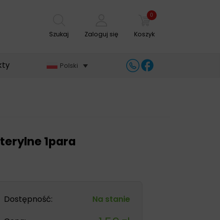
0
Szukaj
Zaloguj się
Koszyk
kty
Polski
terylne 1para
Dostępność:
Na stanie