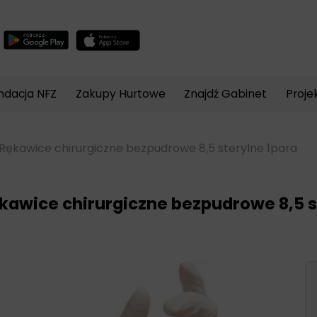
Wyszukiwarka
produktów
ndacja NFZ
Zakupy Hurtowe
Znajdź Gabinet
Proje
Rękawice chirurgiczne bezpudrowe 8,5 sterylne 1para
kawice chirurgiczne bezpudrowe 8,5 s