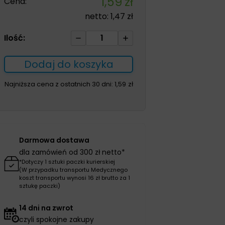
1,59
zł
Cena:
netto:
1,47
zł
ilość
Ilość:
Rękawice
chirurgiczne
Dodaj do koszyka
bezpudrowe
8,5
Najniższa cena z ostatnich 30 dni:
1,59
zł
sterylne
1para
Darmowa dostawa
dla zamówień od 300 zł netto*
*Dotyczy 1 sztuki paczki kurierskiej
(W przypadku transportu Medycznego
koszt transportu wynosi 16 zł brutto za 1
sztukę paczki)
14 dni na zwrot
czyli spokojne zakupy