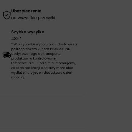
Ubezpieczenie
na wszystkie przesyłki
Szybka wysyłka
48h*
* W przypadku wyboru opcji dostawy za
pośrednictwem kuriera PHARMALINK –
dedykowanego do transportu
produktów w kontrolowanej
temperaturze – uprzejmie informujemy,
że czas realizacji dostawy może ulec
wydłużeniu o jeden dodatkowy dzień
roboczy.