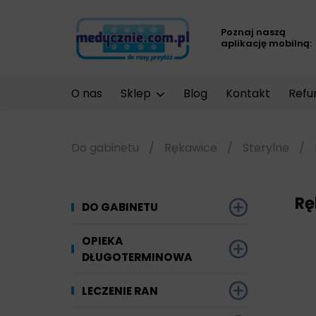
Poznaj naszą
aplikację mobilną:
O nas
Sklep
Blog
Kontakt
Refu
Do gabinetu
/
Rękawice
/
Sterylne
/
Rę
DO GABINETU
Dezynfekcja
OPIEKA
DŁUGOTERMINOWA
Narzędzi i sprzętu
Ginekologia
Materiały chłonne
LECZENIE RAN
Powierzchni
Kompresjoterapia