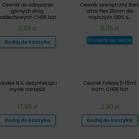
Cewnik do odsysania
Cewnik zewnętrzny Bar
górnych dróg
Ultra Flex 29mm dla
oddechowych CH08 1szt
mężczyzn 100% s...
0,59
zł
8,05
zł
Dowiedz się więcej
Dodaj do koszyka
Alodes N 1L dezynfekcja i
Cewnik Foleya 5-15ml
mycie narzędzi
rozm. CH06 1szt
17,95
zł
2,90
zł
Dodaj do koszyka
Dodaj do koszyka