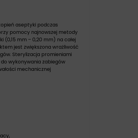
topień aseptyki podczas
przy pomocy najnowszej metody
ki (0,15 mm – 0,20 mm) na całej
fektem jest zwiększona wrażliwość
gów. Sterylizacja promieniami
y do wykonywania zabiegów
wałości mechanicznej
acy,