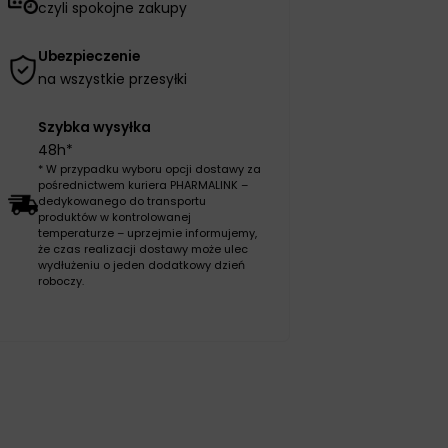
czyli spokojne zakupy
Ubezpieczenie
na wszystkie przesyłki
Szybka wysyłka
48h*
* W przypadku wyboru opcji dostawy za
pośrednictwem kuriera PHARMALINK –
dedykowanego do transportu
produktów w kontrolowanej
temperaturze – uprzejmie informujemy,
że czas realizacji dostawy może ulec
wydłużeniu o jeden dodatkowy dzień
roboczy.