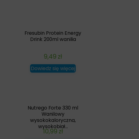
Fresubin Protein Energy
Drink 200ml wanilia
9,49
zł
Dowiedz się więcej
Nutrego Forte 330 ml
Wanilowy
wysokokaloryczna,
wysokobiał...
10,99
zł