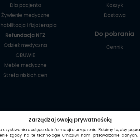
Dla pacjenta
Koszyk
Żywienie medyczne
Dostawa
habilitacja i fizjoterapia
Do pobrania
Refundacja NFZ
Odzież medyczna
Cennik
OBUWIE
Meble medyczne
Strefa niskich cen
Poznaj naszą
Zarządzaj swoją prywatnością
aplikację mobilną:
ub uzyskiwania dostępu do informacji o urządzeniu. Robimy to, aby popra
żenie zgody na te technologie umożliwi nam przetwarzanie danych, 