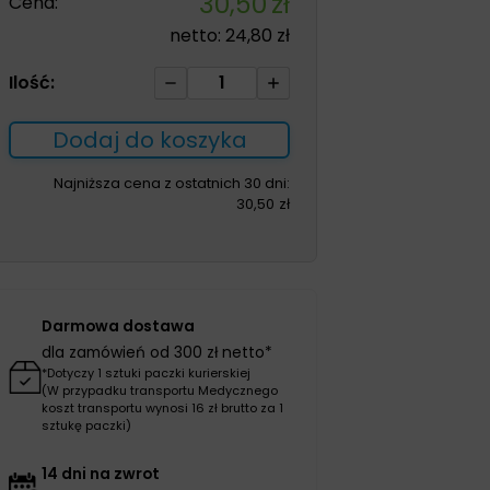
30,50
zł
Cena:
netto:
24,80
zł
ilość
Ilość:
RECOMED
Protefast
Dodaj do koszyka
260g
Najniższa cena z ostatnich 30 dni:
30,50
zł
Darmowa dostawa
dla zamówień od 300 zł netto*
*Dotyczy 1 sztuki paczki kurierskiej
(W przypadku transportu Medycznego
koszt transportu wynosi 16 zł brutto za 1
sztukę paczki)
14 dni na zwrot