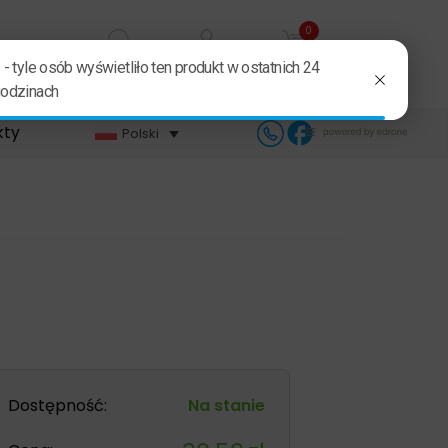
0
Szukaj
Zaloguj się
Koszyk
kty
Polski
Dostępność:
Na stanie