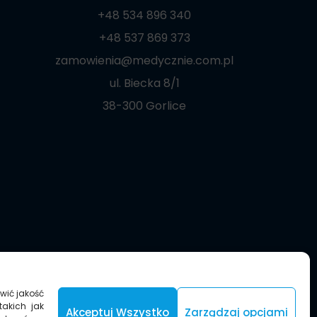
+48 534 896 340
+48 537 869 373
zamowienia@medycznie.com.pl
ul. Biecka 8/1
38-300 Gorlice
wić jakość
takich jak
Akceptuj Wszystko
Zarządzaj opcjami