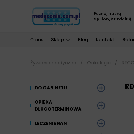
Poznaj naszą
aplikację mobilną:
O nas
Sklep
Blog
Kontakt
Refu
Żywienie medyczne
/
Onkologia
/
RECO
RE
DO GABINETU
Dezynfekcja
OPIEKA
DŁUGOTERMINOWA
Narzędzi i sprzętu
Ginekologia
Materiały chłonne
LECZENIE RAN
Powierzchni
Kompresjoterapia