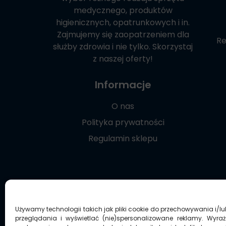
medycznego, produktów
higienicznych, opatrunkowych i in.
Zajmujemy się zaopatrzeniem dla
Re
służby zdrowia i nie tylko. Skorzystaj
z naszej oferty!
Informacje
O nas
Polityka prywatności
Regulamin sklepu
Używamy technologii takich jak pliki cookie do przechowywania i/l
przeglądania i wyświetlać (nie)spersonalizowane reklamy. Wyra