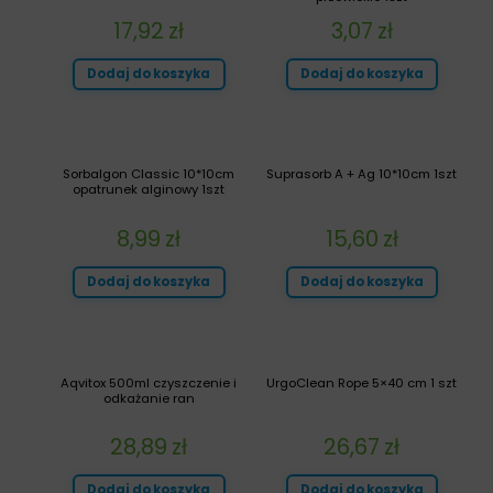
17,92
zł
3,07
zł
Dodaj do koszyka
Dodaj do koszyka
Sorbalgon Classic 10*10cm
Suprasorb A + Ag 10*10cm 1szt
opatrunek alginowy 1szt
8,99
zł
15,60
zł
Dodaj do koszyka
Dodaj do koszyka
Aqvitox 500ml czyszczenie i
UrgoClean Rope 5×40 cm 1 szt
odkażanie ran
28,89
zł
26,67
zł
Dodaj do koszyka
Dodaj do koszyka