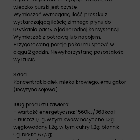
wieczko puszki jest czyste.
Wymieszać wymaganą ilość proszku z
wystarczającą ilością zimnego płynu do
uzyskania pasty o jednorodnej konsystencji.
Wymieszać z potrawą lub napojem.
Przygotowaną porcję pokarmu spożyć w
ciągu 2 godzin. Niewykorzystaną pozostałość
wyrzucić.
Skład
Koncentrat białek mleka krowiego, emulgator
(lecytyna sojowa).
100g produktu zawiera:
– wartość energetyczna: 1560kJ/368kcal;
– tłuszcz 1,6g, w tym kwasy nasycone 1,2g;
węglowodany 1,2g, w tym cukry 1,2g; błonnik
0g; białko 87,2g;