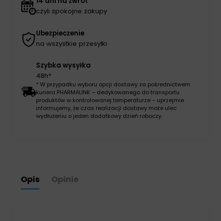
14 dni na zwrot
czyli spokojne zakupy
Ubezpieczenie
na wszystkie przesyłki
Szybka wysyłka
48h*
* W przypadku wyboru opcji dostawy za pośrednictwem
kuriera PHARMALINK – dedykowanego do transportu
produktów w kontrolowanej temperaturze – uprzejmie
informujemy, że czas realizacji dostawy może ulec
wydłużeniu o jeden dodatkowy dzień roboczy.
Opis
Opinie