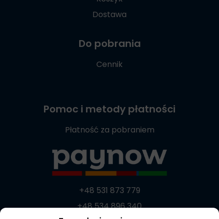
Dostawa
Do pobrania
Cennik
Pomoc i metody płatności
Płatność za pobraniem
+48 531 873 779
+48 534 896 340