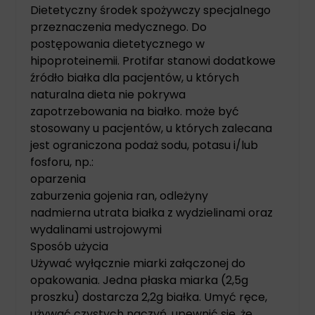
Dietetyczny środek spożywczy specjalnego
przeznaczenia medycznego. Do
postępowania dietetycznego w
hipoproteinemii. Protifar stanowi dodatkowe
źródło białka dla pacjentów, u których
naturalna dieta nie pokrywa
zapotrzebowania na białko. może być
stosowany u pacjentów, u których zalecana
jest ograniczona podaż sodu, potasu i/lub
fosforu, np.:
oparzenia
zaburzenia gojenia ran, odleżyny
nadmierna utrata białka z wydzielinami oraz
wydalinami ustrojowymi
Sposób użycia
Używać wyłącznie miarki załączonej do
opakowania. Jedna płaska miarka (2,5g
proszku) dostarcza 2,2g białka. Umyć ręce,
używać czystych naczyń, upewnić się, że