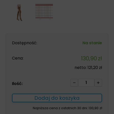
Dostępność:
Na stanie
130,90
zł
Cena:
netto:
121,20
zł
ilość
Ilość:
Pończochy
samonośne
Dodaj do koszyka
Avicenum
PHLEBO
Najniższa cena z ostatnich 30 dni:
130,90
zł
360