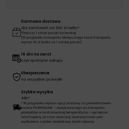
AG
M
LONG
Darmowa dostawa
2D
dla zamówień od 300 zł netto*
8001
*Dotyczy 1 sztuki paczki kurierskiej
(W przypadku transportu Medycznego koszt transportu
natura
wynosi 16 zł brutto za 1 sztukę paczki)
,czubek
zamknięty,
14 dni na zwrot
z
czyli spokojne zakupy
koronką
Ubezpieczenie
na wszystkie przesyłki
Szybka wysyłka
48h*
* W przypadku wyboru opcji dostawy za pośrednictwem
kuriera PHARMALINK – dedykowanego do transportu
produktów w kontrolowanej temperaturze – uprzejmie
informujemy, że czas realizacji dostawy może ulec
wydłużeniu o jeden dodatkowy dzień roboczy.