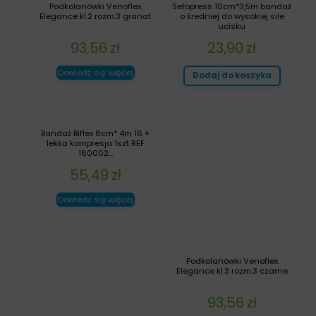
Podkolanówki Venoflex
Setopress 10cm*3,5m bandaż
Elegance kl.2 rozm.3 granat
o średniej do wysokiej sile
ucisku
93,56
zł
23,90
zł
Dowiedz się więcej
Dodaj do koszyka
Bandaż Biflex 8cm* 4m 16 +
lekka kompresja 1szt REF
160002...
55,49
zł
Dowiedz się więcej
Podkolanówki Venoflex
Elegance kl.3 rozm.3 czarne
93,56
zł