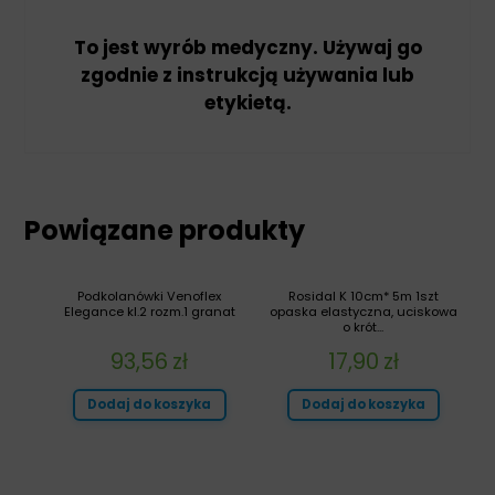
To jest wyrób medyczny. Używaj go
zgodnie z instrukcją używania lub
etykietą.
Powiązane produkty
Podkolanówki Venoflex
Rosidal K 10cm* 5m 1szt
Elegance kl.2 rozm.1 granat
opaska elastyczna, uciskowa
o krót...
93,56
zł
17,90
zł
Dodaj do koszyka
Dodaj do koszyka