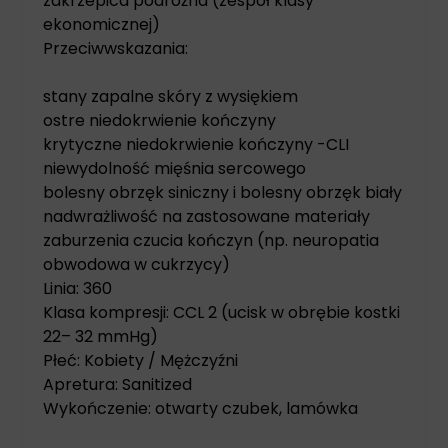
zakrzepica podróżna (zespół klasy
ekonomicznej)
Przeciwwskazania:
stany zapalne skóry z wysiękiem
ostre niedokrwienie kończyny
krytyczne niedokrwienie kończyny -CLI
niewydolność mięśnia sercowego
bolesny obrzęk siniczny i bolesny obrzęk biały
nadwrażliwość na zastosowane materiały
zaburzenia czucia kończyn (np. neuropatia
obwodowa w cukrzycy)
Linia: 360
Klasa kompresji: CCL 2 (ucisk w obrębie kostki
22– 32 mmHg)
Płeć: Kobiety / Mężczyźni
Apretura: Sanitized
Wykończenie: otwarty czubek, lamówka