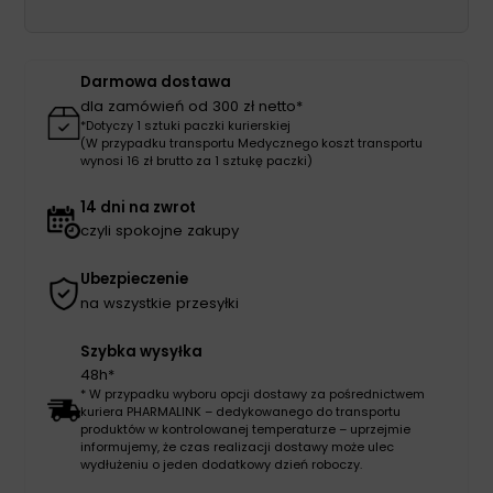
AG
L
LONG
Darmowa dostawa
3D
dla zamówień od 300 zł netto*
8001
*Dotyczy 1 sztuki paczki kurierskiej
(W przypadku transportu Medycznego koszt transportu
natura
wynosi 16 zł brutto za 1 sztukę paczki)
czubek
otwarty,
14 dni na zwrot
z
czyli spokojne zakupy
lamówką
Ubezpieczenie
na wszystkie przesyłki
Szybka wysyłka
48h*
* W przypadku wyboru opcji dostawy za pośrednictwem
kuriera PHARMALINK – dedykowanego do transportu
produktów w kontrolowanej temperaturze – uprzejmie
informujemy, że czas realizacji dostawy może ulec
wydłużeniu o jeden dodatkowy dzień roboczy.