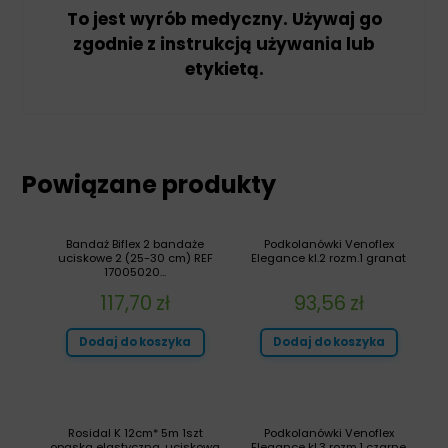
To jest wyrób medyczny. Używaj go
zgodnie z instrukcją używania lub
etykietą.
Powiązane produkty
Bandaż Biflex 2 bandaże
Podkolanówki Venoflex
uciskowe 2 (25-30 cm) REF
Elegance kl.2 rozm.1 granat
17005020...
117,70
zł
93,56
zł
Dodaj do koszyka
Dodaj do koszyka
Rosidal K 12cm* 5m 1szt
Podkolanówki Venoflex
opaska elastyczna, uciskowa
Elegance kl.3 rozm.1 czarne