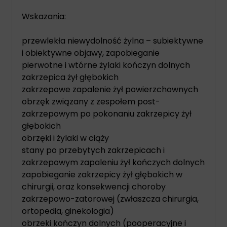
Wskazania:
przewlekła niewydolność żylna – subiektywne
i obiektywne objawy, zapobieganie
pierwotne i wtórne żylaki kończyn dolnych
zakrzepica żył głębokich
zakrzepowe zapalenie żył powierzchownych
obrzęk związany z zespołem post-
zakrzepowym po pokonaniu zakrzepicy żył
głębokich
obrzęki i żylaki w ciąży
stany po przebytych zakrzepicach i
zakrzepowym zapaleniu żył kończych dolnych
zapobieganie zakrzepicy żył głębokich w
chirurgii, oraz konsekwencji choroby
zakrzepowo-zatorowej (zwłaszcza chirurgia,
ortopedia, ginekologia)
obrzeki kończyn dolnych (pooperacyjne i