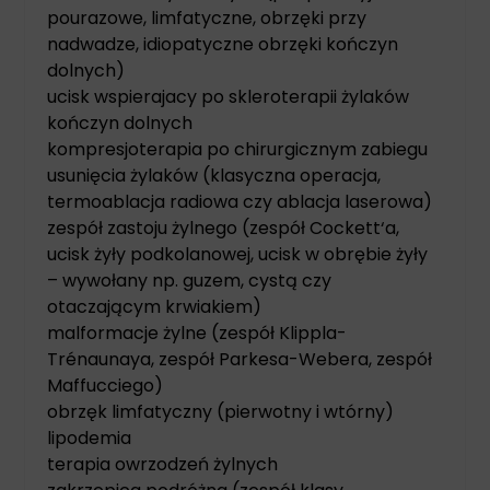
pourazowe, limfatyczne, obrzęki przy
nadwadze, idiopatyczne obrzęki kończyn
dolnych)
ucisk wspierajacy po skleroterapii żylaków
kończyn dolnych
kompresjoterapia po chirurgicznym zabiegu
usunięcia żylaków (klasyczna operacja,
termoablacja radiowa czy ablacja laserowa)
zespół zastoju żylnego (zespół Cockett‘a,
ucisk żyły podkolanowej, ucisk w obrębie żyły
– wywołany np. guzem, cystą czy
otaczającym krwiakiem)
malformacje żylne (zespół Klippla-
Trénaunaya, zespół Parkesa-Webera, zespół
Maffucciego)
obrzęk limfatyczny (pierwotny i wtórny)
lipodemia
terapia owrzodzeń żylnych