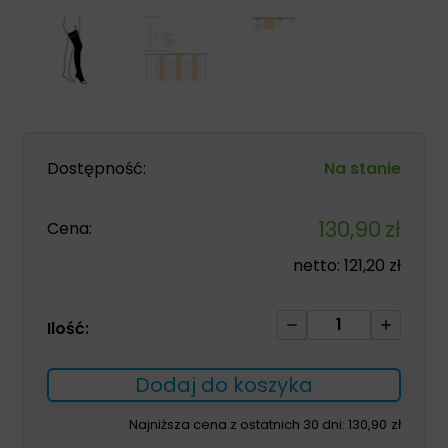
Dostępność:
Na stanie
130,90
zł
Cena:
netto:
121,20
zł
ilość
Ilość:
Pończochy
samonośne
Dodaj do koszyka
Avicenum
PHLEBO
Najniższa cena z ostatnich 30 dni:
130,90
zł
360