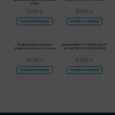
o krót...
21,90
zł
93,56
zł
Dodaj do koszyka
Dodaj do koszyka
Podkolanówki Venoflex
Bandaż Biflex 17 + PRATIC 10cm*
Elegance kl.3 rozm.3 czarne
4m 1szt REF 17000301040002
93,56
zł
83,90
zł
Dodaj do koszyka
Dodaj do koszyka