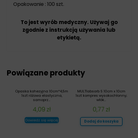
Opakowanie : 100 szt.
To jest wyrób medyczny. Używaj go
zgodnie z instrukcją używania lub
etykietą.
Powiązane produkty
Opaska kohezyjna 10cm*4,5m
MULTIabsorb S 10cm x 10cm
1szt różowa elastyczna,
1szt kompres wysokochłonny;
samoprz...
włók...
4,09
zł
0,77
zł
Dowiedz się więcej
Dodaj do koszyka