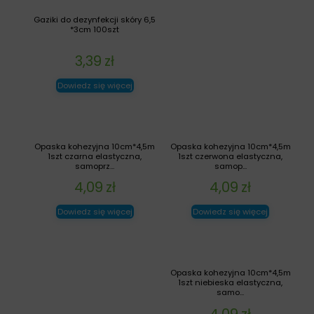
Gaziki do dezynfekcji skóry 6,5
*3cm 100szt
3,39
zł
Dowiedz się więcej
Opaska kohezyjna 10cm*4,5m
Opaska kohezyjna 10cm*4,5m
1szt czarna elastyczna,
1szt czerwona elastyczna,
samoprz...
samop...
4,09
zł
4,09
zł
Dowiedz się więcej
Dowiedz się więcej
Opaska kohezyjna 10cm*4,5m
1szt niebieska elastyczna,
samo...
4,09
zł