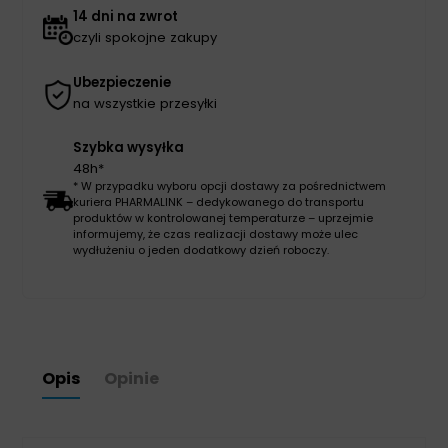
14 dni na zwrot
czyli spokojne zakupy
Ubezpieczenie
na wszystkie przesyłki
Szybka wysyłka
48h*
* W przypadku wyboru opcji dostawy za pośrednictwem
kuriera PHARMALINK – dedykowanego do transportu
produktów w kontrolowanej temperaturze – uprzejmie
informujemy, że czas realizacji dostawy może ulec
wydłużeniu o jeden dodatkowy dzień roboczy.
Opis
Opinie