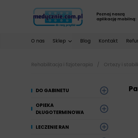
Poznaj naszą
aplikację mobilną:
O nas
Sklep
Blog
Kontakt
Refu
Rehabilitacja i fizjoterapia
/
Ortezy i stabil
Pa
DO GABINETU
Dezynfekcja
OPIEKA
DŁUGOTERMINOWA
Narzędzi i sprzętu
Ginekologia
Materiały chłonne
LECZENIE RAN
Powierzchni
Kompresjoterapia