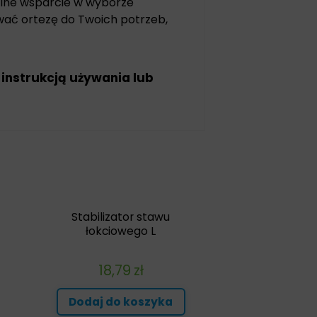
nalne wsparcie w wyborze
wać ortezę do Twoich potrzeb,
 instrukcją używania lub
Stabilizator stawu
łokciowego L
18,79
zł
Dodaj do koszyka