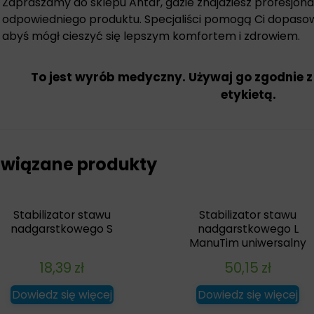
Zapraszamy do sklepu Antar, gdzie znajdziesz profesjo
odpowiedniego produktu. Specjaliści pomogą Ci dopaso
abyś mógł cieszyć się lepszym komfortem i zdrowiem.
To jest wyrób medyczny. Używaj go zgodnie z
etykietą.
wiązane produkty
Stabilizator stawu
Stabilizator stawu
nadgarstkowego S
nadgarstkowego L
ManuTim uniwersalny
18,39
zł
50,15
zł
Dowiedz się więcej
Dowiedz się więcej