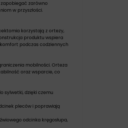
e zapobiegać zarówno
niom w przyszłości.
ektomia korzystają z ortezy,
konstrukcja produktu wspiera
ież komfort podczas codziennych
raniczenia mobilności. Orteza
bilność oraz wsparcie, co
 sylwetki, dzięki czemu
dcinek pleców i poprawiają
dźwiowego odcinka kręgosłupa,
.