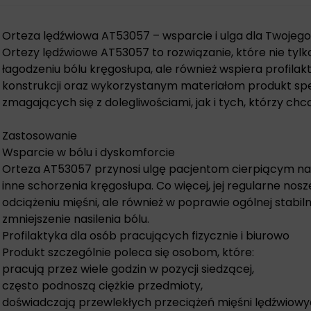
Orteza lędźwiowa AT53057 – wsparcie i ulga dla Twojeg
Ortezy lędźwiowe AT53057 to rozwiązanie, które nie ty
łagodzeniu bólu kręgosłupa, ale również wspiera profilakty
konstrukcji oraz wykorzystanym materiałom produkt sp
zmagających się z dolegliwościami, jak i tych, którzy c
Zastosowanie
Wsparcie w bólu i dyskomforcie
Orteza AT53057 przynosi ulgę pacjentom cierpiącym na 
inne schorzenia kręgosłupa. Co więcej, jej regularne nos
odciążeniu mięśni, ale również w poprawie ogólnej stabil
zmniejszenie nasilenia bólu.
Profilaktyka dla osób pracujących fizycznie i biurowo
Produkt szczególnie poleca się osobom, które:
pracują przez wiele godzin w pozycji siedzącej,
często podnoszą ciężkie przedmioty,
doświadczają przewlekłych przeciążeń mięśni lędźwiowy