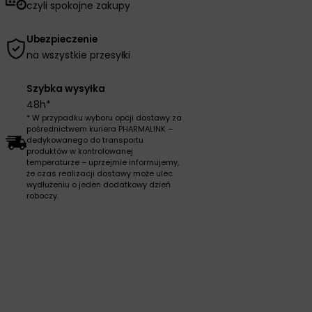
czyli spokojne zakupy
Ubezpieczenie
na wszystkie przesyłki
Szybka wysyłka
48h*
* W przypadku wyboru opcji dostawy za
pośrednictwem kuriera PHARMALINK –
dedykowanego do transportu
produktów w kontrolowanej
temperaturze – uprzejmie informujemy,
że czas realizacji dostawy może ulec
wydłużeniu o jeden dodatkowy dzień
roboczy.