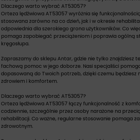
Dlaczego warto wybrać AT53057?
Orteza lędźwiowa AT53057 wyróżnia się funkcjonalnośc
stosowana zarówno na co dzień, jak i w okresie rehabilitacj
odpowiednia dla szerokiego grona użytkowników. Co więc
pomaga zapobiegać przeciążeniom i poprawia ogólną st
kręgosłupa.
Zapraszamy do sklepu Antar, gdzie nie tylko znajdziesz t
fachową pomoc w jego doborze. Nasi specjaliści pomogą 
dopasowaną do Twoich potrzeb, dzięki czemu będziesz m
zdrowiem i komfortem.
Dlaczego warto wybrać AT53057?
Orteza lędźwiowa AT53057 łączy funkcjonalność z kom
codziennie, szczególnie przez osoby narażone na przecią
rehabilitacji. Co ważne, regularne stosowanie pomaga
zdrowotnym.