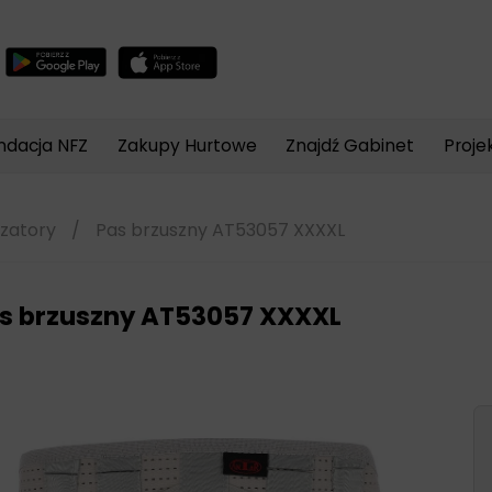
Wyszukiwarka
produktów
ndacja NFZ
Zakupy Hurtowe
Znajdź Gabinet
Proje
izatory
/
Pas brzuszny AT53057 XXXXL
s brzuszny AT53057 XXXXL