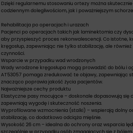
Dzięki regularnemu stosowaniu ortezy można skuteczni
codziennym dolegliwościom, jak i poważniejszym schorze
Rehabilitacja po operacjach i urazach
Pacjenci po operacjach takich jak laminektomia czy dysc
aby przyspieszyć proces rekonwalescencji. Co istotne, 
kręgosłup, zapewniając nie tylko stabilizację, ale równ
czynności.
Wsparcie w przypadku wad wrodzonych
Wady wrodzone kręgosłupa mogą prowadzić do bólu i og
AT53057 pomaga zredukować te objawy, zapewniając sta
znacząco poprawia jakość życia pacjentów.
Najważniejsze cechy produktu
Elastyczne pasy mocujące – doskonale dopasowują się do
zapewniają wygodę i skuteczność noszenia.
Wyprofilowane wzmocnienia (stalki) – wspierają dolny o
stabilizację, co dodatkowo odciąża mięśnie.
Wysokość 26 cm – idealna do ochrony oraz wsparcia lę
szczególnie w przypadku osób zmagających się z bólem