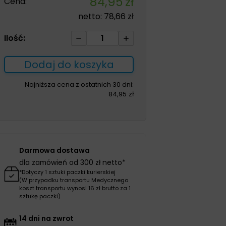
84,95
zł
Cena:
netto:
78,66
zł
ilość
Ilość:
Pas
brzuszny
Dodaj do koszyka
AT53057
XXXXL
Najniższa cena z ostatnich 30 dni:
84,95
zł
Darmowa dostawa
dla zamówień od 300 zł netto*
*Dotyczy 1 sztuki paczki kurierskiej
(W przypadku transportu Medycznego
koszt transportu wynosi 16 zł brutto za 1
sztukę paczki)
14 dni na zwrot