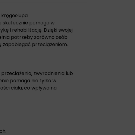
o kręgosłupa
lko skutecznie pomaga w
kę i rehabilitację. Dzięki swojej
ełnia potrzeby zarówno osób
hcą zapobiegać przeciążeniom.
przeciążenia, zwyrodnienia lub
zenie pomaga nie tylko w
ności ciała, co wpływa na
ch.