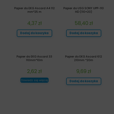
Papier do EKG Ascard A4 112
Papier do USG SONY UPP-110
mm*25 m
HD (110×20)
4,37
zł
58,40
zł
Dodaj do koszyka
Dodaj do koszyka
Papier do EKG Ascard 33
Papier do EKG Ascard 612
110mm*10m
210mm *20m
2,62
zł
9,69
zł
Dowiedz się więcej
Dodaj do koszyka