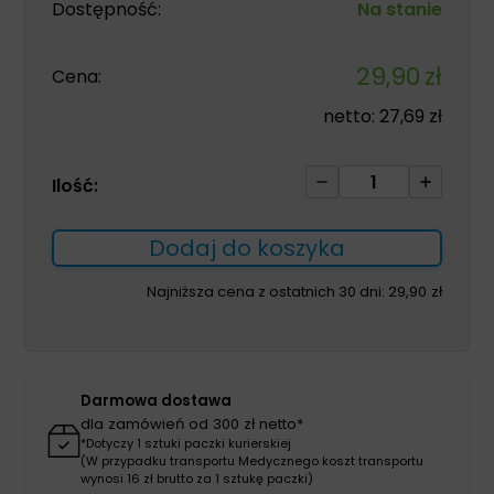
Dostępność:
Na stanie
29,90
zł
Cena:
netto:
27,69
zł
ilość
Ilość:
Papier
do
Dodaj do koszyka
EKG
SCHILLER
Najniższa cena z ostatnich 30 dni:
29,90
zł
AT-
1
G2
70mm
Darmowa dostawa
x
dla zamówień od 300 zł netto*
80mm
*Dotyczy 1 sztuki paczki kurierskiej
(W przypadku transportu Medycznego koszt transportu
314szt
wynosi 16 zł brutto za 1 sztukę paczki)