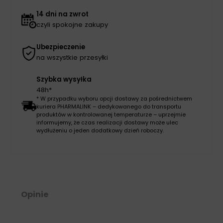
REF
2.157058
14 dni na zwrot
czyli spokojne zakupy
Ubezpieczenie
na wszystkie przesyłki
Szybka wysyłka
48h*
* W przypadku wyboru opcji dostawy za pośrednictwem
kuriera PHARMALINK – dedykowanego do transportu
produktów w kontrolowanej temperaturze – uprzejmie
informujemy, że czas realizacji dostawy może ulec
wydłużeniu o jeden dodatkowy dzień roboczy.
Opinie