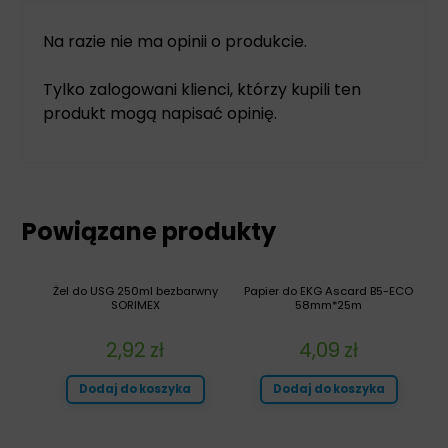
Na razie nie ma opinii o produkcie.
Tylko zalogowani klienci, którzy kupili ten
produkt mogą napisać opinię.
Powiązane produkty
Żel do USG 250ml bezbarwny
Papier do EKG Ascard B5-ECO
SORIMEX
58mm*25m
2,92
zł
4,09
zł
Dodaj do koszyka
Dodaj do koszyka