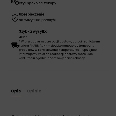
czyli spokojne zakupy
Ubezpieczenie
na wszystkie przesyłki
Szybka wysyłka
48h*
* W przypadku wyboru opcji dostawy za pośrednictwem
kuriera PHARMALINK – dedykowanego do transportu
produktów w kontrolowanej temperaturze – uprzejmie
informujemy, że czas realizacji dostawy może ulec
wydłużeniu o jeden dodatkowy dzień roboczy.
Opis
Opinie