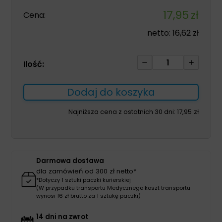
17,95
zł
Cena:
netto:
16,62
zł
ilość
Ilość:
Ostrza
chirurgiczne
Dodaj do koszyka
do
skalpela
Najniższa cena z ostatnich 30 dni:
17,95
zł
22
100szt
Darmowa dostawa
dla zamówień od 300 zł netto*
*Dotyczy 1 sztuki paczki kurierskiej
(W przypadku transportu Medycznego koszt transportu
wynosi 16 zł brutto za 1 sztukę paczki)
14 dni na zwrot