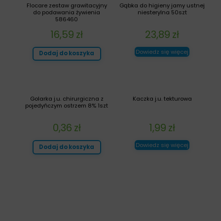
Flocare zestaw grawitacyjny
Gąbka do higieny jamy ustnej
do podawania żywienia
niesterylna 50szt
586460
16,59
zł
23,89
zł
Dowiedz się więcej
Dodaj do koszyka
Golarka j.u. chirurgiczna z
Kaczka j.u. tekturowa
pojedyńczym ostrzem 8% 1szt
0,36
zł
1,99
zł
Dowiedz się więcej
Dodaj do koszyka