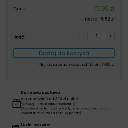
17,95
zł
Cena:
netto:
16,62
zł
ilość
Ilość:
Ostrza
chirurgiczne
Dodaj do koszyka
do
skalpela
Najniższa cena z ostatnich 30 dni:
17,95
zł
11
100szt
Darmowa dostawa
dla zamówień od 300 zł netto*
*Dotyczy 1 sztuki paczki kurierskiej
(W przypadku transportu Medycznego koszt transportu
wynosi 16 zł brutto za 1 sztukę paczki)
14 dni na zwrot