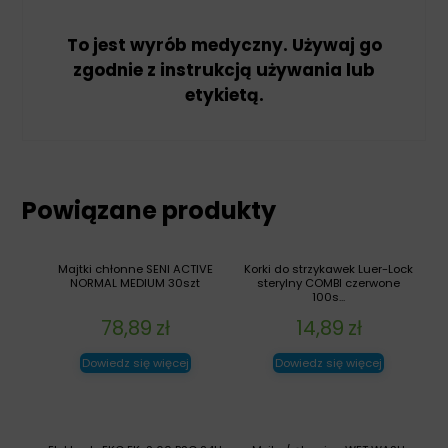
To jest wyrób medyczny. Używaj go
zgodnie z instrukcją używania lub
etykietą.
Powiązane produkty
Majtki chłonne SENI ACTIVE
Korki do strzykawek Luer-Lock
NORMAL MEDIUM 30szt
sterylny COMBI czerwone
100s...
78,89
zł
14,89
zł
Dowiedz się więcej
Dowiedz się więcej