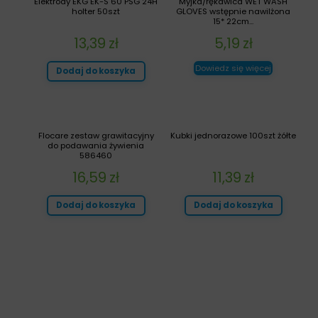
Elektrody EKG EK-S 60 PSG 24H
Myjka/rękawica WET WASH
holter 50szt
GLOVES wstępnie nawilżona
15* 22cm...
13,39
zł
5,19
zł
Dowiedz się więcej
Dodaj do koszyka
Flocare zestaw grawitacyjny
Kubki jednorazowe 100szt żółte
do podawania żywienia
586460
16,59
zł
11,39
zł
Dodaj do koszyka
Dodaj do koszyka