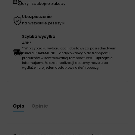
czyli spokojne zakupy
Ubezpieczenie
na wszystkie przesyłki
Szybka wysyłka
48h*
* W przypadku wyboru opcji dostawy za pośrednictwem
kuriera PHARMALINK – dedykowanego do transportu
produktów w kontrolowanej temperaturze – uprzejmie
informujemy, że czas realizacji dostawy może ulec
wydłużeniu o jeden dodatkowy dzień roboczy.
Opis
Opinie