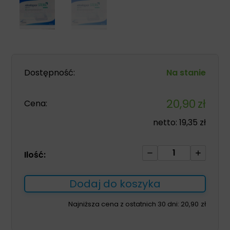
Dostępność:
Na stanie
20,90
zł
Cena:
netto:
19,35
zł
ilość
Ilość:
Opatrunek
z
Dodaj do koszyka
wkładem
chłonnym
Najniższa cena z ostatnich 30 dni:
20,90
zł
ELASTOPOR
Steril