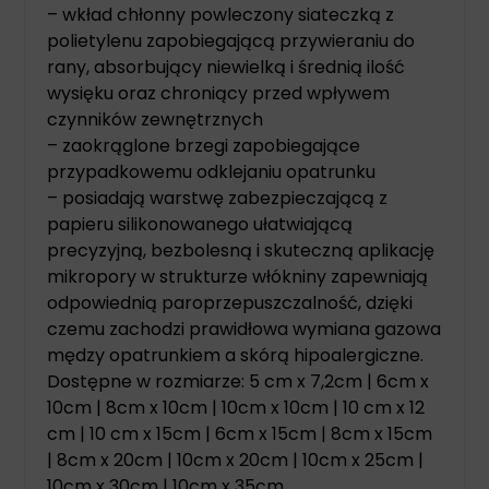
– wkład chłonny powleczony siateczką z
polietylenu zapobiegającą przywieraniu do
rany, absorbujący niewielką i średnią ilość
wysięku oraz chroniący przed wpływem
czynników zewnętrznych
– zaokrąglone brzegi zapobiegające
przypadkowemu odklejaniu opatrunku
– posiadają warstwę zabezpieczającą z
papieru silikonowanego ułatwiającą
precyzyjną, bezbolesną i skuteczną aplikację
mikropory w strukturze włókniny zapewniają
odpowiednią paroprzepuszczalność, dzięki
czemu zachodzi prawidłowa wymiana gazowa
mędzy opatrunkiem a skórą hipoalergiczne.
Dostępne w rozmiarze: 5 cm x 7,2cm | 6cm x
10cm | 8cm x 10cm | 10cm x 10cm | 10 cm x 12
cm | 10 cm x 15cm | 6cm x 15cm | 8cm x 15cm
| 8cm x 20cm | 10cm x 20cm | 10cm x 25cm |
10cm x 30cm | 10cm x 35cm