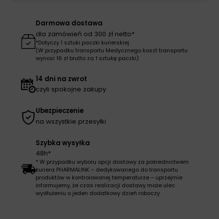
10*
12cm
Darmowa dostawa
30szt
dla zamówień od 300 zł netto*
*Dotyczy 1 sztuki paczki kurierskiej
(W przypadku transportu Medycznego koszt transportu
wynosi 16 zł brutto za 1 sztukę paczki)
14 dni na zwrot
czyli spokojne zakupy
Ubezpieczenie
na wszystkie przesyłki
Szybka wysyłka
48h*
* W przypadku wyboru opcji dostawy za pośrednictwem
kuriera PHARMALINK – dedykowanego do transportu
produktów w kontrolowanej temperaturze – uprzejmie
informujemy, że czas realizacji dostawy może ulec
wydłużeniu o jeden dodatkowy dzień roboczy.