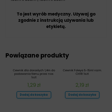
To jest wyrób medyczny. Używaj go
zgodnie z instrukcją używania lub
etykietą.
Powiązane produkty
Cewnik dla dorosłych 1,4m do
Cewnik Foleya 5-15ml rozm.
podawania tlenu przez nos
CH18 1szt
1szt
1,29
zł
2,19
zł
Dodaj do koszyka
Dodaj do koszyka