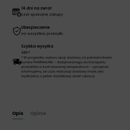
14 dni na zwrot
czyli spokojne zakupy
Ubezpieczenie
na wszystkie przesyłki
Szybka wysyłka
48h*
* W przypadku wyboru opcji dostawy za pośrednictwem
kuriera PHARMALINK – dedykowanego do transportu
produktów w kontrolowanej temperaturze – uprzejmie
informujemy, że czas realizacji dostawy może ulec
wydłużeniu o jeden dodatkowy dzień roboczy.
Opis
Opinie