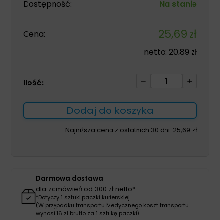
Dostępność:
Na stanie
25,69
zł
Cena:
netto:
20,89
zł
ilość
Ilość:
Oliwka
do
Dodaj do koszyka
masażu
zielona
Najniższa cena z ostatnich 30 dni:
25,69
zł
herbata
500ml
BALSAMIQUE
Darmowa dostawa
dla zamówień od 300 zł netto*
*Dotyczy 1 sztuki paczki kurierskiej
(W przypadku transportu Medycznego koszt transportu
wynosi 16 zł brutto za 1 sztukę paczki)