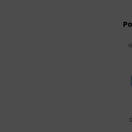
Po
O
O