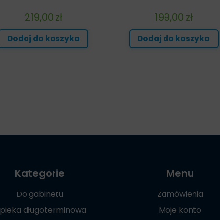
219,00
zł
199,00
zł
Dodaj do koszyka
Dodaj do koszyka
Kategorie
Menu
Do gabinetu
Zamówienia
pieka długoterminowa
Moje konto