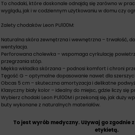
To chodaki, które doskonale odnajdą się zarówno w pr
wyglądu, jak i w codziennym użytkowaniu w domu czy ogr
Zalety chodaków Leon PU100M:
Naturalna skóra zewnętrzna i wewnętrzna – trwałość, d
wentylacja.
Perforowana cholewka – wspomaga cyrkulację powietrza
przegrzania stóp.
Miękka wkładka skórzana – podnosi komfort i chroni prz
Tęgość G – optymalne dopasowanie nawet dla szerszyc
Obcas 5 cm – skuteczna amortyzacja i delikatne podwyżs
Klasyczny biały kolor – idealny do miejsc, gdzie liczy się 
Wybierz chodaki Leon PU100M i przekonaj się, jak duży 
buty wykonane z naturalnych materiałów.
To jest wyrób medyczny. Używaj go zgodnie z
etykietą.