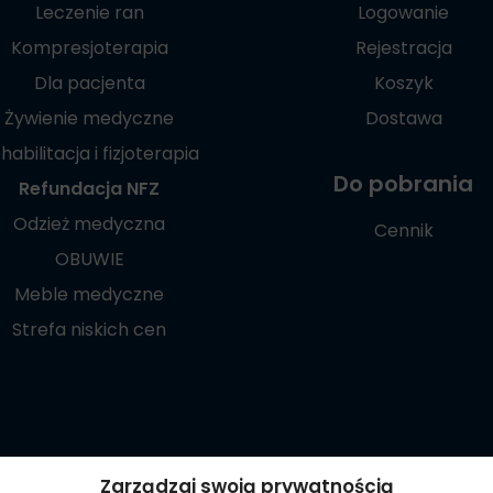
Leczenie ran
Logowanie
Kompresjoterapia
Rejestracja
Dla pacjenta
Koszyk
Żywienie medyczne
Dostawa
habilitacja i fizjoterapia
Do pobrania
Refundacja NFZ
Odzież medyczna
Cennik
OBUWIE
Meble medyczne
Strefa niskich cen
Poznaj naszą
Zarządzaj swoją prywatnością