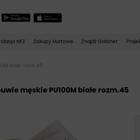
Wyszukiwarka
produktów
ndacja NFZ
Zakupy Hurtowe
Znajdź Gabinet
Proje
0M białe rozm.45
uwie męskie PU100M białe rozm.45