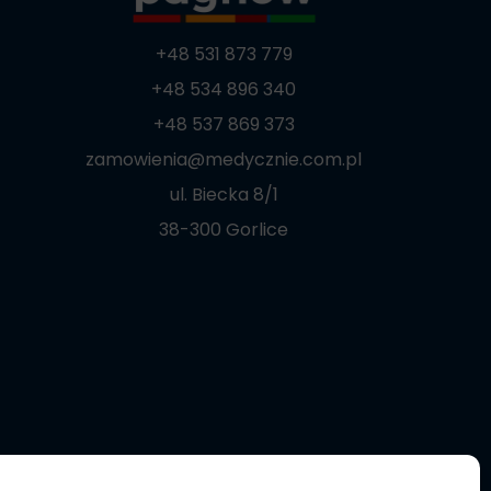
+48 531 873 779
+48 534 896 340
+48 537 869 373
zamowienia@medycznie.com.pl
ul. Biecka 8/1
38-300 Gorlice