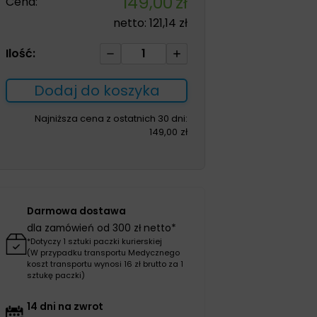
149,00
zł
Cena:
netto:
121,14
zł
ilość
Ilość:
Obuwie
męskie
Dodaj do koszyka
PU100M
białe
Najniższa cena z ostatnich 30 dni:
149,00
zł
rozm.45
Darmowa dostawa
dla zamówień od 300 zł netto*
*Dotyczy 1 sztuki paczki kurierskiej
(W przypadku transportu Medycznego
koszt transportu wynosi 16 zł brutto za 1
sztukę paczki)
14 dni na zwrot