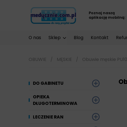
Poznaj naszą
aplikację mobilną:
O nas
Sklep
Blog
Kontakt
Refu
OBUWIE
/
MĘSKIE
/
Obuwie męskie PU10
Ob
DO GABINETU
Dezynfekcja
OPIEKA
DŁUGOTERMINOWA
Narzędzi i sprzętu
Ginekologia
Materiały chłonne
LECZENIE RAN
Powierzchni
Kompresjoterapia