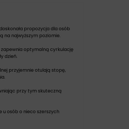
o doskonała propozycja dla osób
ą na najwyższym poziomie.
i zapewnia optymalną cyrkulację
y dzień.
nej przyjemnie otulają stopę,
ia.
ewniając przy tym skuteczną
e u osób o nieco szerszych