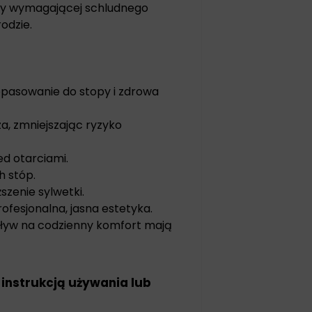
acy wymagającej schludnego
odzie.
opasowanie do stopy i zdrowa
, zmniejszając ryzyko
ed otarciami.
h stóp.
zenie sylwetki.
profesjonalna, jasna estetyka.
wpływ na codzienny komfort mają
 instrukcją używania lub