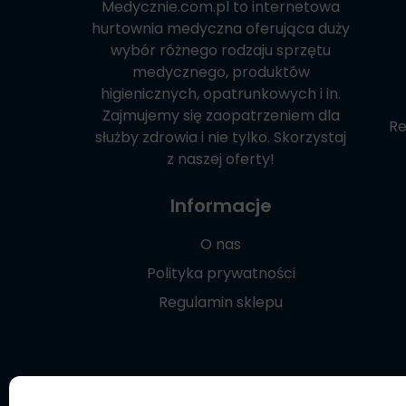
Medycznie.com.pl
to internetowa
hurtownia medyczna oferująca duży
wybór różnego rodzaju sprzętu
medycznego, produktów
higienicznych, opatrunkowych i in.
Zajmujemy się zaopatrzeniem dla
Re
służby zdrowia i nie tylko. Skorzystaj
z naszej oferty!
Informacje
O nas
Polityka prywatności
Regulamin sklepu