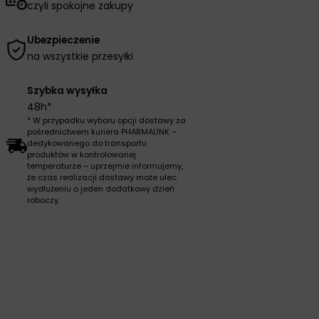
czyli spokojne zakupy
Ubezpieczenie
na wszystkie przesyłki
Szybka wysyłka
48h*
* W przypadku wyboru opcji dostawy za
pośrednictwem kuriera PHARMALINK –
dedykowanego do transportu
produktów w kontrolowanej
temperaturze – uprzejmie informujemy,
że czas realizacji dostawy może ulec
wydłużeniu o jeden dodatkowy dzień
roboczy.