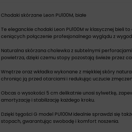
Chodaki skórzane Leon PU100M, białe
Te eleganckie chodaki Leon PU100M w klasycznej bieli t
ceniących połączenie profesjonalnego wyglądu z wygod
Naturalna skórzana cholewka z subtelnymi perforacjam
powietrza, dzięki czemu stopy pozostają świeże przez cał
Wnętrze oraz wkładka wykonane z miękkiej skóry natural
chroniąc ją przed otarciami i redukując uczucie zmęczen
Obcas o wysokości 5 cm delikatnie unosi sylwetkę, zap
amortyzację i stabilizację każdego kroku.
Dzięki tęgości G model PU100M idealnie sprawdzi się takż
stopach, gwarantując swobodę i komfort noszenia.