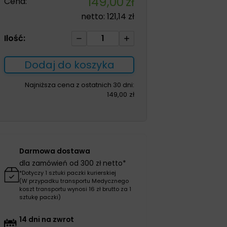
149,00
zł
Cena:
netto:
121,14
zł
ilość
Ilość:
Obuwie
męskie
Dodaj do koszyka
PU100M
białe
Najniższa cena z ostatnich 30 dni:
149,00
zł
rozm.43
Darmowa dostawa
dla zamówień od 300 zł netto*
*Dotyczy 1 sztuki paczki kurierskiej
(W przypadku transportu Medycznego
koszt transportu wynosi 16 zł brutto za 1
sztukę paczki)
14 dni na zwrot