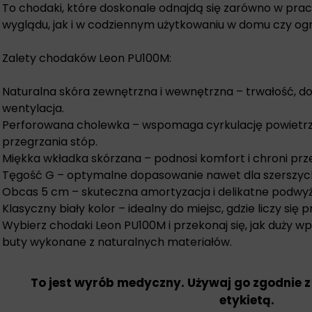
To chodaki, które doskonale odnajdą się zarówno w pr
wyglądu, jak i w codziennym użytkowaniu w domu czy ogr
Zalety chodaków Leon PU100M:
Naturalna skóra zewnętrzna i wewnętrzna – trwałość, d
wentylacja.
Perforowana cholewka – wspomaga cyrkulację powietrza
przegrzania stóp.
Miękka wkładka skórzana – podnosi komfort i chroni prz
Tęgość G – optymalne dopasowanie nawet dla szerszyc
Obcas 5 cm – skuteczna amortyzacja i delikatne podwyżs
Klasyczny biały kolor – idealny do miejsc, gdzie liczy się 
Wybierz chodaki Leon PU100M i przekonaj się, jak duży 
buty wykonane z naturalnych materiałów.
To jest wyrób medyczny. Używaj go zgodnie z
etykietą.