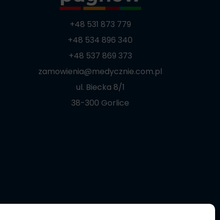
+48 531 873 779
+48 534 896 340
+48 537 869 373
zamowienia@medycznie.com.pl
ul. Biecka 8/1
38-300 Gorlice