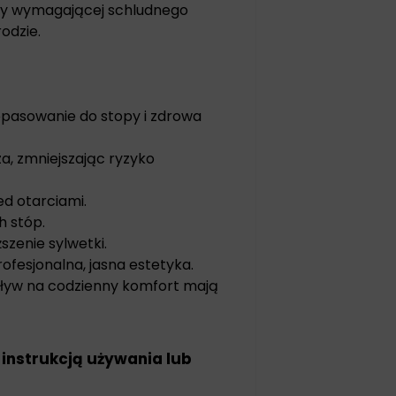
acy wymagającej schludnego
odzie.
opasowanie do stopy i zdrowa
, zmniejszając ryzyko
ed otarciami.
h stóp.
zenie sylwetki.
profesjonalna, jasna estetyka.
wpływ na codzienny komfort mają
 instrukcją używania lub