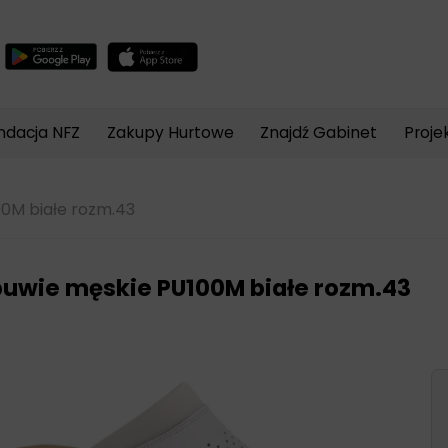
Wyszukiwarka
produktów
ndacja NFZ
Zakupy Hurtowe
Znajdź Gabinet
Proje
0M białe rozm.43
uwie męskie PU100M białe rozm.43