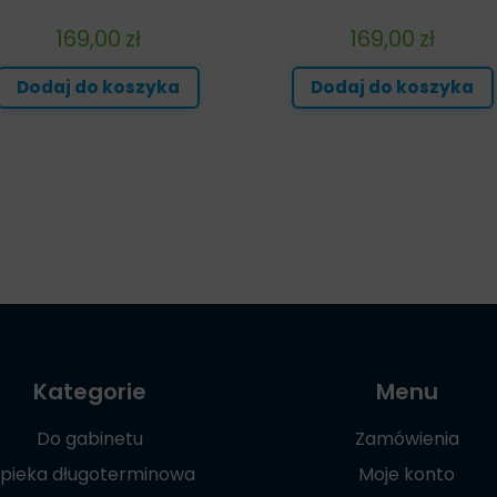
169,00
zł
169,00
zł
Dodaj do koszyka
Dodaj do koszyka
Kategorie
Menu
Do gabinetu
Zamówienia
pieka długoterminowa
Moje konto