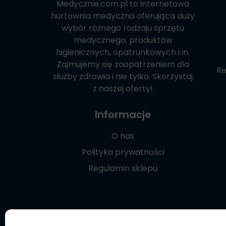
Medycznie.com.pl
to internetowa
hurtownia medyczna oferująca duży
wybór różnego rodzaju sprzętu
medycznego, produktów
higienicznych, opatrunkowych i in.
Zajmujemy się zaopatrzeniem dla
Re
służby zdrowia i nie tylko. Skorzystaj
z naszej oferty!
Informacje
O nas
Polityka prywatności
Regulamin sklepu