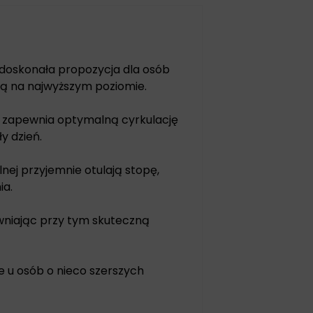
o doskonała propozycja dla osób
ą na najwyższym poziomie.
i zapewnia optymalną cyrkulację
y dzień.
nej przyjemnie otulają stopę,
ia.
ewniając przy tym skuteczną
e u osób o nieco szerszych