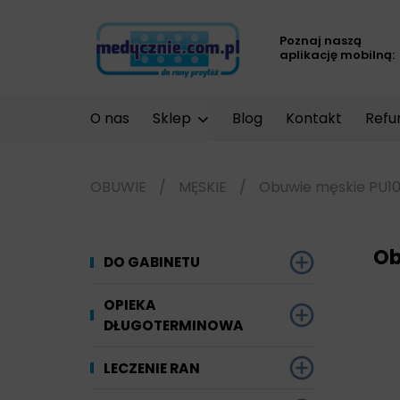
Poznaj naszą
aplikację mobilną:
O nas
Sklep
Blog
Kontakt
Refu
OBUWIE
/
MĘSKIE
/
Obuwie męskie PU10
Ob
DO GABINETU
Dezynfekcja
OPIEKA
DŁUGOTERMINOWA
Narzędzi i sprzętu
Ginekologia
Materiały chłonne
LECZENIE RAN
Powierzchni
Kompresjoterapia