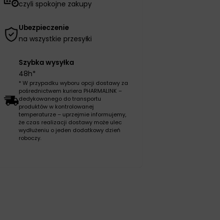
czyli spokojne zakupy
Ubezpieczenie
na wszystkie przesyłki
Szybka wysyłka
48h*
* W przypadku wyboru opcji dostawy za
pośrednictwem kuriera PHARMALINK –
dedykowanego do transportu
produktów w kontrolowanej
temperaturze – uprzejmie informujemy,
że czas realizacji dostawy może ulec
wydłużeniu o jeden dodatkowy dzień
roboczy.