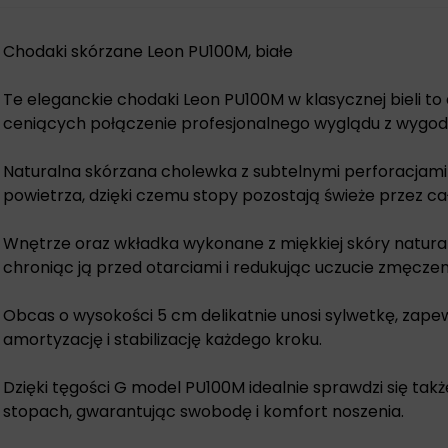
Chodaki skórzane Leon PU100M, białe
Te eleganckie chodaki Leon PU100M w klasycznej bieli t
ceniących połączenie profesjonalnego wyglądu z wygod
Naturalna skórzana cholewka z subtelnymi perforacjam
powietrza, dzięki czemu stopy pozostają świeże przez cał
Wnętrze oraz wkładka wykonane z miękkiej skóry natural
chroniąc ją przed otarciami i redukując uczucie zmęczen
Obcas o wysokości 5 cm delikatnie unosi sylwetkę, zap
amortyzację i stabilizację każdego kroku.
Dzięki tęgości G model PU100M idealnie sprawdzi się takż
stopach, gwarantując swobodę i komfort noszenia.