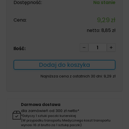
Dostępność:
Na stanie
9,29
zł
Cena:
netto:
8,85
zł
ilość
Ilość:
Nutrego
DIA
Dodaj do koszyka
330
ml
Najniższa cena z ostatnich 30 dni:
9,29
zł
Orzechowy
dieta
dla
pacjentów
Darmowa dostawa
z
dla zamówień od 300 zł netto*
cukrzycą
*Dotyczy 1 sztuki paczki kurierskiej
(W przypadku transportu Medycznego koszt transportu
wynosi 16 zł brutto za 1 sztukę paczki)