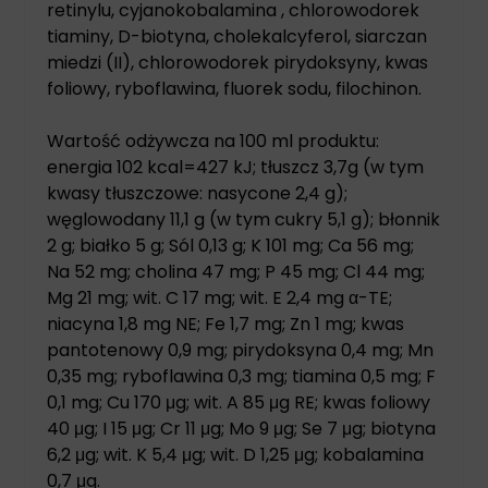
retinylu, cyjanokobalamina , chlorowodorek
tiaminy, D-biotyna, cholekalcyferol, siarczan
miedzi (II), chlorowodorek pirydoksyny, kwas
foliowy, ryboflawina, fluorek sodu, filochinon.
Wartość odżywcza na 100 ml produktu:
energia 102 kcal=427 kJ; tłuszcz 3,7g (w tym
kwasy tłuszczowe: nasycone 2,4 g);
węglowodany 11,1 g (w tym cukry 5,1 g); błonnik
2 g; białko 5 g; Sól 0,13 g; K 101 mg; Ca 56 mg;
Na 52 mg; cholina 47 mg; P 45 mg; Cl 44 mg;
Mg 21 mg; wit. C 17 mg; wit. E 2,4 mg α-TE;
niacyna 1,8 mg NE; Fe 1,7 mg; Zn 1 mg; kwas
pantotenowy 0,9 mg; pirydoksyna 0,4 mg; Mn
0,35 mg; ryboflawina 0,3 mg; tiamina 0,5 mg; F
0,1 mg; Cu 170 μg; wit. A 85 μg RE; kwas foliowy
40 μg; I 15 μg; Cr 11 μg; Mo 9 μg; Se 7 μg; biotyna
6,2 μg; wit. K 5,4 μg; wit. D 1,25 μg; kobalamina
0,7 μg.