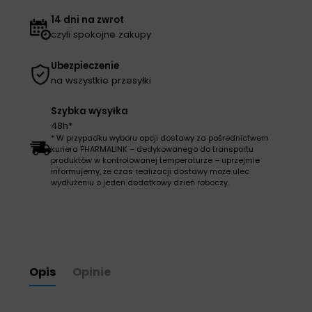
14 dni na zwrot
czyli spokojne zakupy
Ubezpieczenie
na wszystkie przesyłki
Szybka wysyłka
48h*
* W przypadku wyboru opcji dostawy za pośrednictwem
kuriera PHARMALINK – dedykowanego do transportu
produktów w kontrolowanej temperaturze – uprzejmie
informujemy, że czas realizacji dostawy może ulec
wydłużeniu o jeden dodatkowy dzień roboczy.
Opis
Opinie