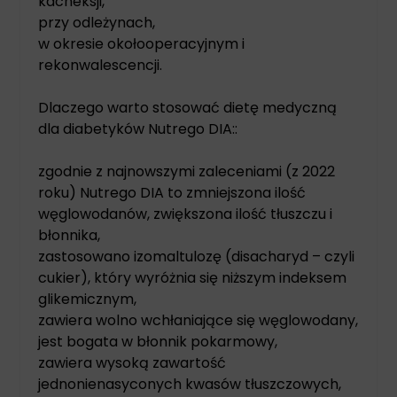
kacheksji,
przy odleżynach,
w okresie okołooperacyjnym i
rekonwalescencji.
Dlaczego warto stosować dietę medyczną
dla diabetyków Nutrego DIA::
zgodnie z najnowszymi zaleceniami (z 2022
roku) Nutrego DIA to zmniejszona ilość
węglowodanów, zwiększona ilość tłuszczu i
błonnika,
zastosowano izomaltulozę (disacharyd – czyli
cukier), który wyróżnia się niższym indeksem
glikemicznym,
zawiera wolno wchłaniające się węglowodany,
jest bogata w błonnik pokarmowy,
zawiera wysoką zawartość
jednonienasyconych kwasów tłuszczowych,