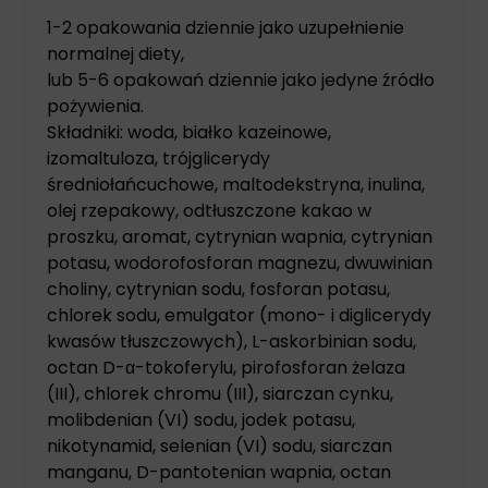
1-2 opakowania dziennie jako uzupełnienie
normalnej diety,
lub 5-6 opakowań dziennie jako jedyne źródło
pożywienia.
Składniki: woda, białko kazeinowe,
izomaltuloza, trójglicerydy
średniołańcuchowe, maltodekstryna, inulina,
olej rzepakowy, odtłuszczone kakao w
proszku, aromat, cytrynian wapnia, cytrynian
potasu, wodorofosforan magnezu, dwuwinian
choliny, cytrynian sodu, fosforan potasu,
chlorek sodu, emulgator (mono- i diglicerydy
kwasów tłuszczowych), L-askorbinian sodu,
octan D-α-tokoferylu, pirofosforan żelaza
(III), chlorek chromu (III), siarczan cynku,
molibdenian (VI) sodu, jodek potasu,
nikotynamid, selenian (VI) sodu, siarczan
manganu, D-pantotenian wapnia, octan