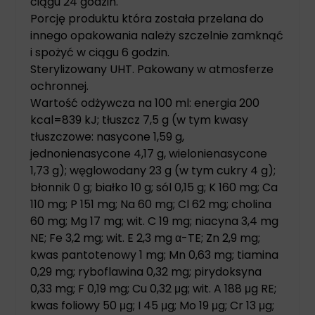
ciągu 24 godzin.
Porcję produktu która została przelana do
innego opakowania należy szczelnie zamknąć
i spożyć w ciągu 6 godzin.
Sterylizowany UHT. Pakowany w atmosferze
ochronnej.
Wartość odżywcza na 100 ml: energia 200
kcal=839 kJ; tłuszcz 7,5 g (w tym kwasy
tłuszczowe: nasycone 1,59 g,
jednonienasycone 4,17 g, wielonienasycone
1,73 g); węglowodany 23 g (w tym cukry 4 g);
błonnik 0 g; białko 10 g; sól 0,15 g; K 160 mg; Ca
110 mg; P 151 mg; Na 60 mg; Cl 62 mg; cholina
60 mg; Mg 17 mg; wit. C 19 mg; niacyna 3,4 mg
NE; Fe 3,2 mg; wit. E 2,3 mg α-TE; Zn 2,9 mg;
kwas pantotenowy 1 mg; Mn 0,63 mg; tiamina
0,29 mg; ryboflawina 0,32 mg; pirydoksyna
0,33 mg; F 0,19 mg; Cu 0,32 μg; wit. A 188 μg RE;
kwas foliowy 50 μg; I 45 μg; Mo 19 μg; Cr 13 μg;