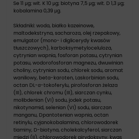
Se 11 μg; wit. K 10 μg; biotyna 7,5 μg; wit. D 1,3 μg;
kobalamina 0,39 μg.
Składniki: woda, białko kazeinowe,
maltodekstryna, sacharoza, olej rzepakowy,
emulgator (mono- i diglicerydy kwasów
tłuszczowych), karboksymetyloceluloza,
cytrynian wapnia, fosforan potasu, cytrynian
potasu, wodorofosforan magnezu, dwuwinian
choliny, cytrynian sodu, chlorek sodu, aromat
waniliowy, beta-karoten, Laskorbinian sodu,
octan DL-α-tokoferylu, pirofosforan żelaza
(III), chlorek chromu (III), siarczan cynku,
molibdenian (VI) sodu, jodek potasu,
nikotynamid, selenian (VI) sodu, siarczan
manganu, Dpantotenian wapnia, octan
retinylu, cyjanokobalamina, chlorowodorek
tiaminy, D-biotyna, cholekalcyferol, siarczan
miedzi (II), chlorowodorek pirydoksyny, kwas