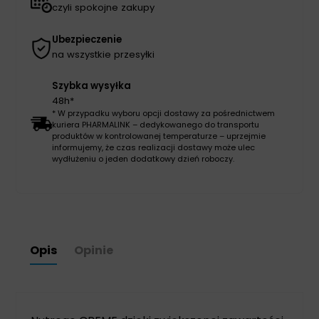
czyli spokojne zakupy
Ubezpieczenie
na wszystkie przesyłki
Szybka wysyłka
48h*
* W przypadku wyboru opcji dostawy za pośrednictwem
kuriera PHARMALINK – dedykowanego do transportu
produktów w kontrolowanej temperaturze – uprzejmie
informujemy, że czas realizacji dostawy może ulec
wydłużeniu o jeden dodatkowy dzień roboczy.
Opis
Opinie