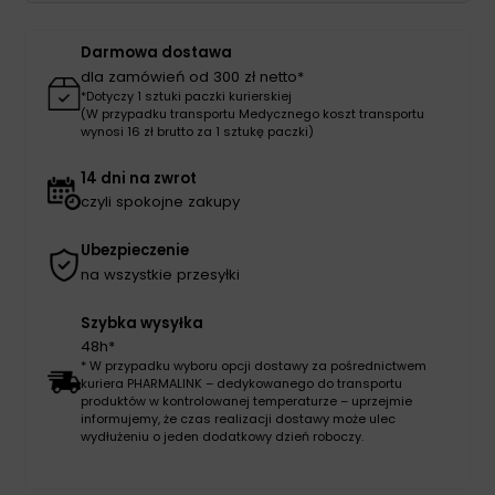
L
dla
Darmowa dostawa
dorosłych
dla zamówień od 300 zł netto*
*Dotyczy 1 sztuki paczki kurierskiej
(W przypadku transportu Medycznego koszt transportu
wynosi 16 zł brutto za 1 sztukę paczki)
14 dni na zwrot
czyli spokojne zakupy
Ubezpieczenie
na wszystkie przesyłki
Szybka wysyłka
48h*
* W przypadku wyboru opcji dostawy za pośrednictwem
kuriera PHARMALINK – dedykowanego do transportu
produktów w kontrolowanej temperaturze – uprzejmie
informujemy, że czas realizacji dostawy może ulec
wydłużeniu o jeden dodatkowy dzień roboczy.