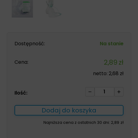
Dostępność:
Na stanie
2,89
zł
Cena:
netto:
2,68
zł
ilość
Ilość:
Maska
tlenowa
Dodaj do koszyka
z
workiem
Najniższa cena z ostatnich 30 dni:
2,89
zł
i
drenem