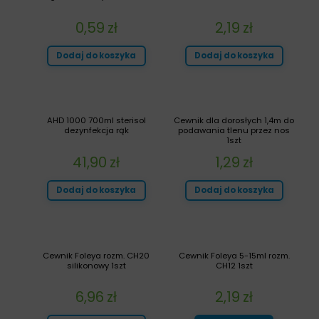
0,59
zł
2,19
zł
Dodaj do koszyka
Dodaj do koszyka
AHD 1000 700ml sterisol
Cewnik dla dorosłych 1,4m do
dezynfekcja rąk
podawania tlenu przez nos
1szt
41,90
zł
1,29
zł
Dodaj do koszyka
Dodaj do koszyka
Cewnik Foleya rozm. CH20
Cewnik Foleya 5-15ml rozm.
silikonowy 1szt
CH12 1szt
6,96
zł
2,19
zł