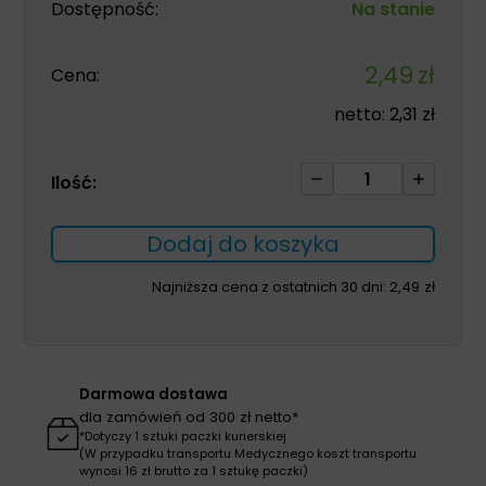
Dostępność:
Na stanie
2,49
zł
Cena:
netto:
2,31
zł
ilość
Ilość:
Maska
tlenowa
Dodaj do koszyka
z
nebulizatorem
Najniższa cena z ostatnich 30 dni:
2,49
zł
i
drenem
M
dla
Darmowa dostawa
dzieci
dla zamówień od 300 zł netto*
1szt
*Dotyczy 1 sztuki paczki kurierskiej
(W przypadku transportu Medycznego koszt transportu
wynosi 16 zł brutto za 1 sztukę paczki)