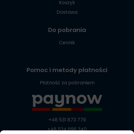
Koszyk
Dostawa
Do pobrania
Cennik
Pomoc i metody płatności
Płatność za pobraniem
+48 531 873 779
+48 534 896 340