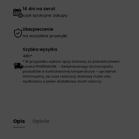
14 dni na zwrot
czyli spokojne zakupy
Ubezpieczenie
na wszystkie przesyłki
Szybka wysyłka
48h*
* W przypadku wyboru opcji dostawy za pośrednictwem
kuriera PHARMALINK – dedykowanego do transportu
produktów w kontrolowanej temperaturze – uprzejmie
informujemy, że czas realizacji dostawy może ulec
wydłużeniu o jeden dodatkowy dzień roboczy.
Opis
Opinie