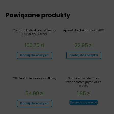
Powiązane produkty
Taca na kieliszki do leków na
Aparat do płukania oka APO
32 kieliszki (16×2)
106,70
zł
22,95
zł
Dodaj do koszyka
Dodaj do koszyka
Ciśnieniomierz nadgarstkowy
Szczoteczka do rurek
tracheostomijnych duża
prosta
54,90
zł
1,85
zł
Dowiedz się więcej
Dodaj do koszyka