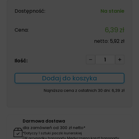
Dostępność:
Na stanie
6,39
zł
Cena:
netto:
5,92
zł
ilość
Ilość:
Łyżka
Macintosh
Dodaj do koszyka
2-
120mm
Najniższa cena z ostatnich 30 dni:
6,39
zł
laryngoskopowa
jednorazowa
plastikowa
Darmowa dostawa
dla zamówień od 300 zł netto*
*Dotyczy 1 sztuki paczki kurierskiej
(W przypadku transportu Medycznego koszt transportu