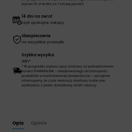
wynosi 16 zł brutto za 1 sztukę paczki)
14 dni na zwrot
czyli spokojne zakupy
Ubezpieczenie
na wszystkie przesyłki
Szybka wysyłka
48h*
* W przypadku wyboru opcji dostawy za pośrednictwem
kuriera PHARMALINK – dedykowanego do transportu
produktów w kontrolowanej temperaturze – uprzejmie
informujemy, że czas realizacji dostawy może ulec
wydłużeniu o jeden dodatkowy dzień roboczy.
Opis
Opinie