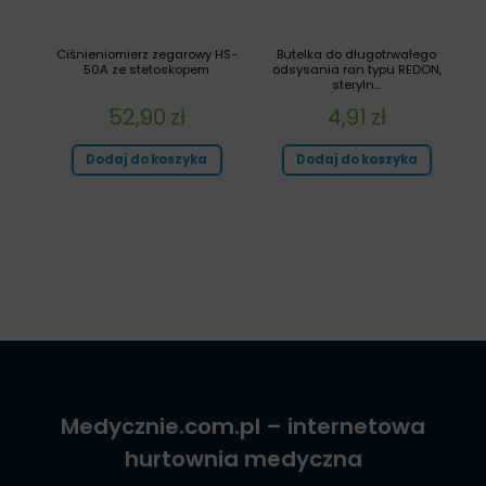
Ciśnieniomierz zegarowy HS-
Butelka do długotrwałego
50A ze stetoskopem
odsysania ran typu REDON,
steryln...
52,90
zł
4,91
zł
Dodaj do koszyka
Dodaj do koszyka
Medycznie.com.pl
– internetowa
hurtownia medyczna