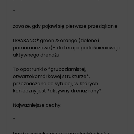
*
zawsze, gdy pojawi się pierwsze przesiąkanie
LIGASANO® green & orange (zielone i
pomarańczowe)– do terapii podciśnieniowej i
aktywnego drenażu
To opatrunki o *gruboziarnistej,
otwartokomórkowej strukturze*,
przeznaczone do sytuacji, w których
konieczny jest *aktywny drenaż rany*.
Najważniejsze cechy:
*
bardzo wysoka przepuszczalność płynów i