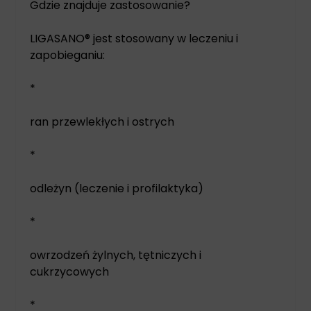
Gdzie znajduje zastosowanie?
LIGASANO® jest stosowany w leczeniu i
zapobieganiu:
*
ran przewlekłych i ostrych
*
odleżyn (leczenie i profilaktyka)
*
owrzodzeń żylnych, tętniczych i
cukrzycowych
*