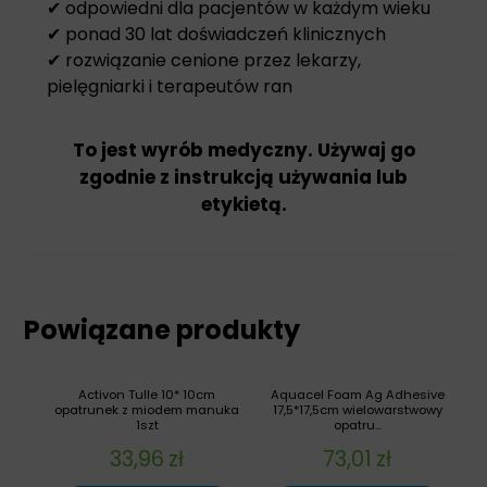
✔ odpowiedni dla pacjentów w każdym wieku
✔ ponad 30 lat doświadczeń klinicznych
✔ rozwiązanie cenione przez lekarzy,
pielęgniarki i terapeutów ran
To jest wyrób medyczny. Używaj go
zgodnie z instrukcją używania lub
etykietą.
Powiązane produkty
Activon Tulle 10* 10cm
Aquacel Foam Ag Adhesive
opatrunek z miodem manuka
17,5*17,5cm wielowarstwowy
1szt
opatru...
33,96
zł
73,01
zł