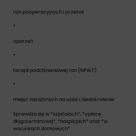
ran pooperacyjnych i przetok
*
oparzeń
*
terapii podciśnieniowej ran (NPWT)
*
miejsc narażonych na ucisk i niedokrwienie
Sprawdza się w *szpitalach*, *opiece
długoterminowej*, *hospicjach* oraz *w
warunkach domowych*.