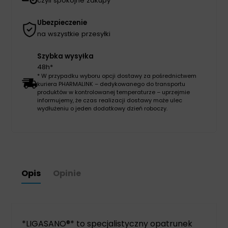
czyli spokojne zakupy
Ubezpieczenie
na wszystkie przesyłki
Szybka wysyłka
48h*
* W przypadku wyboru opcji dostawy za pośrednictwem
kuriera PHARMALINK – dedykowanego do transportu
produktów w kontrolowanej temperaturze – uprzejmie
informujemy, że czas realizacji dostawy może ulec
wydłużeniu o jeden dodatkowy dzień roboczy.
Opis
Opinie
*LIGASANO®* to specjalistyczny opatrunek