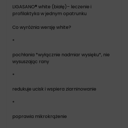
LIGASANO® white (białę)– leczenie i
profilaktyka w jednym opatrunku
Co wyróżnia wersję white?
*
pochłania *wyłącznie nadmiar wysięku*, nie
wysuszając rany
*
redukuje ucisk i wspiera ziarninowanie
*
poprawia mikrokrążenie