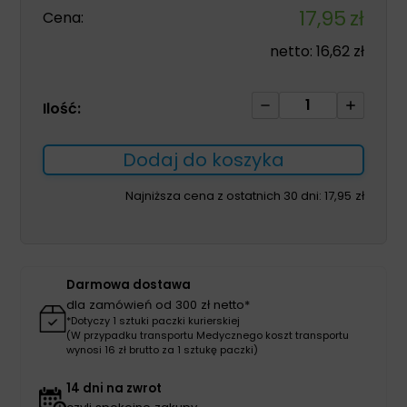
17,95
zł
Cena:
netto:
16,62
zł
ilość
Ilość:
Ligasano
white
Dodaj do koszyka
sterile
5
Najniższa cena z ostatnich 30 dni:
17,95
zł
x
5
x
2cm
Darmowa dostawa
1szt
dla zamówień od 300 zł netto*
*Dotyczy 1 sztuki paczki kurierskiej
(W przypadku transportu Medycznego koszt transportu
wynosi 16 zł brutto za 1 sztukę paczki)
14 dni na zwrot