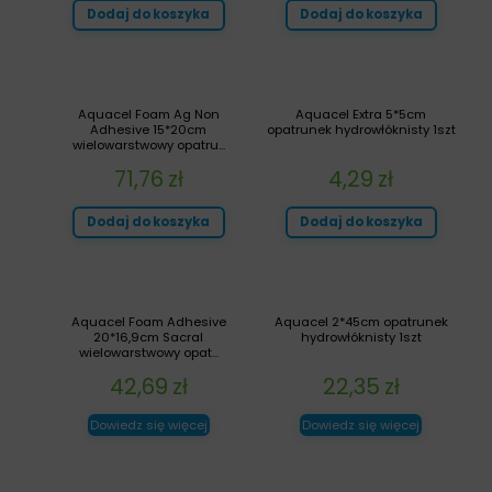
Dodaj do koszyka
Dodaj do koszyka
Aquacel Foam Ag Non
Aquacel Extra 5*5cm
Adhesive 15*20cm
opatrunek hydrowłóknisty 1szt
wielowarstwowy opatru...
71,76
zł
4,29
zł
Dodaj do koszyka
Dodaj do koszyka
Aquacel Foam Adhesive
Aquacel 2*45cm opatrunek
20*16,9cm Sacral
hydrowłóknisty 1szt
wielowarstwowy opat...
42,69
zł
22,35
zł
Dowiedz się więcej
Dowiedz się więcej