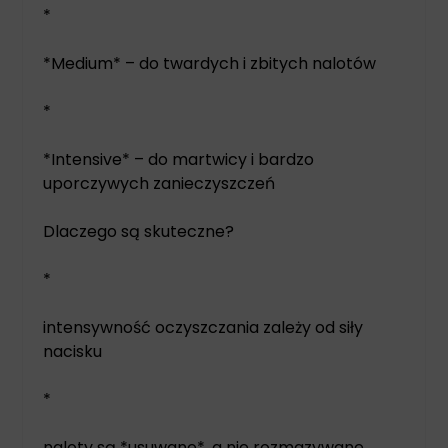
*
*Medium* – do twardych i zbitych nalotów
*
*Intensive* – do martwicy i bardzo
uporczywych zanieczyszczeń
Dlaczego są skuteczne?
*
intensywność oczyszczania zależy od siły
nacisku
*
naloty są *usuwane*, a nie rozmazywane