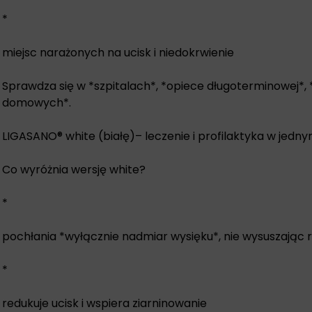
*
miejsc narażonych na ucisk i niedokrwienie
Sprawdza się w *szpitalach*, *opiece długoterminowej*,
domowych*.
LIGASANO® white (białę)– leczenie i profilaktyka w jedn
Co wyróżnia wersję white?
*
pochłania *wyłącznie nadmiar wysięku*, nie wysuszając 
*
redukuje ucisk i wspiera ziarninowanie