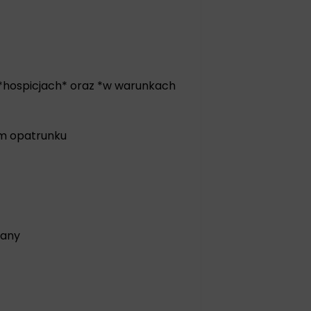
 *hospicjach* oraz *w warunkach
ym opatrunku
rany