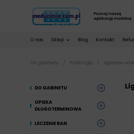
Poznaj naszą
aplikację mobilną:
O nas
Sklep
Blog
Kontakt
Refu
Do gabinetu
/
Podologia
/
Ligasano white
Li
DO GABINETU
Dezynfekcja
OPIEKA
DŁUGOTERMINOWA
Narzędzi i sprzętu
Ginekologia
Materiały chłonne
LECZENIE RAN
Powierzchni
Kompresjoterapia