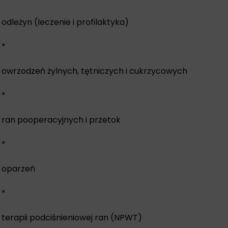
odleżyn (leczenie i profilaktyka)
*
owrzodzeń żylnych, tętniczych i cukrzycowych
*
ran pooperacyjnych i przetok
*
oparzeń
*
terapii podciśnieniowej ran (NPWT)