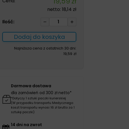
19,59
zł
Cena:
netto:
18,14
zł
ilość
Ilość:
Ligasano
white
Dodaj do koszyka
sterile
10
Najniższa cena z ostatnich 30 dni:
19,59
zł
x
10
x
1cm
1szt
Darmowa dostawa
dla zamówień od 300 zł netto*
*Dotyczy 1 sztuki paczki kurierskiej
(W przypadku transportu Medycznego
koszt transportu wynosi 16 zł brutto za 1
sztukę paczki)
14 dni na zwrot