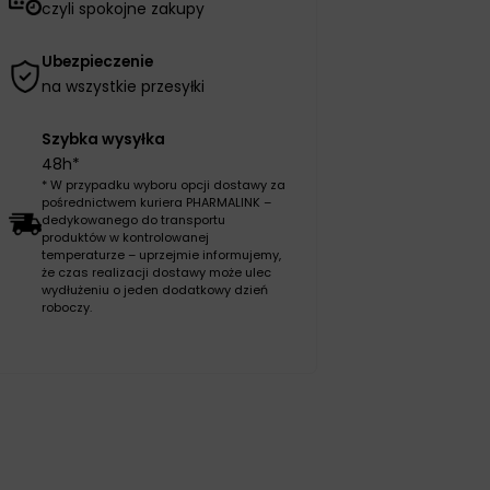
czyli spokojne zakupy
Ubezpieczenie
na wszystkie przesyłki
Szybka wysyłka
48h*
* W przypadku wyboru opcji dostawy za
pośrednictwem kuriera PHARMALINK –
dedykowanego do transportu
produktów w kontrolowanej
temperaturze – uprzejmie informujemy,
że czas realizacji dostawy może ulec
wydłużeniu o jeden dodatkowy dzień
roboczy.