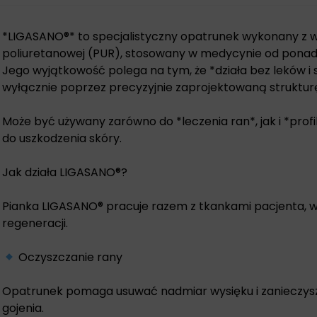
*LIGASANO®* to specjalistyczny opatrunek wykonany z wy
poliuretanowej (PUR), stosowany w medycynie od ponad 
Jego wyjątkowość polega na tym, że *działa bez leków i
wyłącznie poprzez precyzyjnie zaprojektowaną strukturę
Może być używany zarówno do *leczenia ran*, jak i *profil
do uszkodzenia skóry.
Jak działa LIGASANO®?
Pianka LIGASANO® pracuje razem z tkankami pacjenta, w
regeneracji.
Oczyszczanie rany
Opatrunek pomaga usuwać nadmiar wysięku i zanieczysz
gojenia.