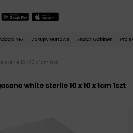
Wyszukiwarka
produktów
ndacja NFZ
Zakupy Hurtowe
Znajdź Gabinet
Proje
 sterile 10 x 10 x 1cm 1szt
gasano white sterile 10 x 10 x 1cm 1szt