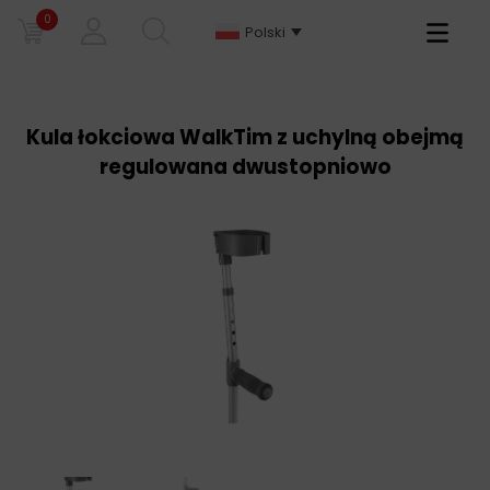
0
Primary
Polski
Menu
Kula łokciowa WalkTim z uchylną obejmą
regulowana dwustopniowo