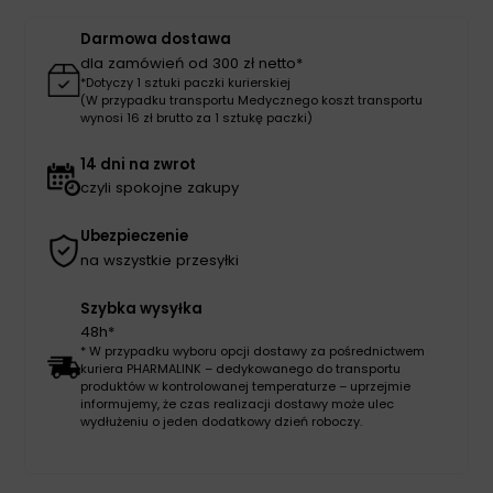
Darmowa dostawa
dla zamówień od 300 zł netto*
*Dotyczy 1 sztuki paczki kurierskiej
(W przypadku transportu Medycznego koszt transportu
wynosi 16 zł brutto za 1 sztukę paczki)
14 dni na zwrot
czyli spokojne zakupy
Ubezpieczenie
na wszystkie przesyłki
Szybka wysyłka
48h*
* W przypadku wyboru opcji dostawy za pośrednictwem
kuriera PHARMALINK – dedykowanego do transportu
produktów w kontrolowanej temperaturze – uprzejmie
informujemy, że czas realizacji dostawy może ulec
wydłużeniu o jeden dodatkowy dzień roboczy.