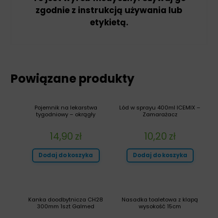
zgodnie z instrukcją używania lub
etykietą.
Powiązane produkty
Pojemnik na lekarstwa
Lód w sprayu 400ml ICEMIX –
tygodniowy – okrągły
Zamarażacz
14,90
zł
10,20
zł
Dodaj do koszyka
Dodaj do koszyka
Kanka doodbytnicza CH28
Nasadka toaletowa z klapą
300mm 1szt Galmed
wysokość 15cm