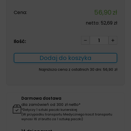
56,90
zł
Cena:
netto:
52,69
zł
ilość
Ilość:
Kula
łokciowa
Dodaj do koszyka
OPTI-
COMFORT
Najniższa cena z ostatnich 30 dni:
56,90
zł
niebieska
Darmowa dostawa
dla zamówień od 300 zł netto*
*Dotyczy 1 sztuki paczki kurierskiej
(W przypadku transportu Medycznego koszt transportu
wynosi 16 zł brutto za 1 sztukę paczki)