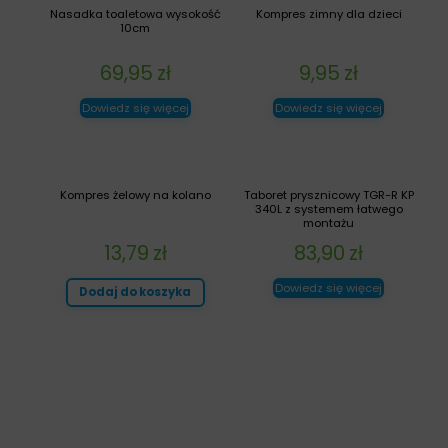
Nasadka toaletowa wysokość
Kompres zimny dla dzieci
10cm
69,95
zł
9,95
zł
Dowiedz się więcej
Dowiedz się więcej
Kompres żelowy na kolano
Taboret prysznicowy TGR-R KP
340L z systemem łatwego
montażu
13,79
zł
83,90
zł
Dowiedz się więcej
Dodaj do koszyka