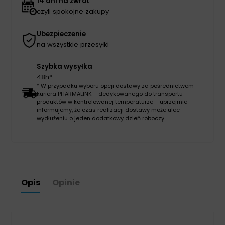
14 dni na zwrot
czyli spokojne zakupy
Ubezpieczenie
na wszystkie przesyłki
Szybka wysyłka
48h*
* W przypadku wyboru opcji dostawy za pośrednictwem
kuriera PHARMALINK – dedykowanego do transportu
produktów w kontrolowanej temperaturze – uprzejmie
informujemy, że czas realizacji dostawy może ulec
wydłużeniu o jeden dodatkowy dzień roboczy.
Opis
Opinie