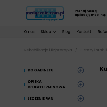
Poznaj naszą
aplikację mobilną:
O nas
Sklep
Blog
Kontakt
Refu
Rehabilitacja i fizjoterapia
/
Ortezy i stabil
Ku
DO GABINETU
Dezynfekcja
OPIEKA
DŁUGOTERMINOWA
Narzędzi i sprzętu
Ginekologia
Materiały chłonne
LECZENIE RAN
Powierzchni
Kompresjoterapia