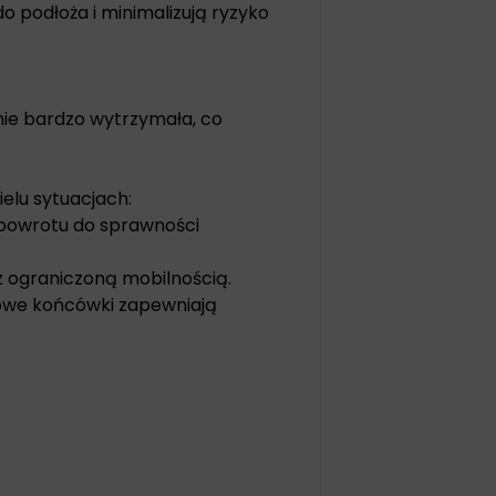
 podłoża i minimalizują ryzyko
śnie bardzo wytrzymała, co
elu sytuacjach:
 powrotu do sprawności
z ograniczoną mobilnością.
gowe końcówki zapewniają