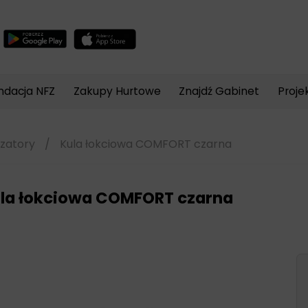
Wyszukiwarka
produktów
ndacja NFZ
Zakupy Hurtowe
Znajdź Gabinet
Proje
izatory
/
Kula łokciowa COMFORT czarna
la łokciowa COMFORT czarna