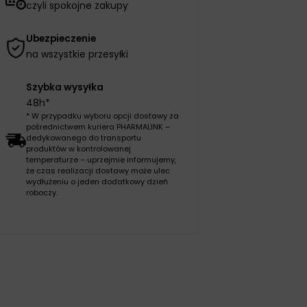
czyli spokojne zakupy
Ubezpieczenie
na wszystkie przesyłki
Szybka wysyłka
48h*
* W przypadku wyboru opcji dostawy za
pośrednictwem kuriera PHARMALINK –
dedykowanego do transportu
produktów w kontrolowanej
temperaturze – uprzejmie informujemy,
że czas realizacji dostawy może ulec
wydłużeniu o jeden dodatkowy dzień
roboczy.