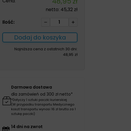
48,95
zł
Cena:
netto:
45,32
zł
ilość
Ilość:
Kula
łokciowa
Dodaj do koszyka
COMFORT
czarna
Najniższa cena z ostatnich 30 dni:
48,95
zł
Darmowa dostawa
dla zamówień od 300 zł netto*
*Dotyczy 1 sztuki paczki kurierskiej
(W przypadku transportu Medycznego
koszt transportu wynosi 16 zł brutto za 1
sztukę paczki)
14 dni na zwrot