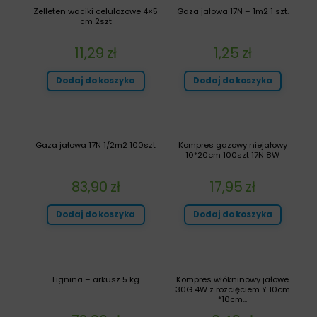
Zelleten waciki celulozowe 4×5
Gaza jałowa 17N – 1m2 1 szt.
cm 2szt
11,29
zł
1,25
zł
Dodaj do koszyka
Dodaj do koszyka
Gaza jałowa 17N 1/2m2 100szt
Kompres gazowy niejałowy
10*20cm 100szt 17N 8W
83,90
zł
17,95
zł
Dodaj do koszyka
Dodaj do koszyka
Lignina – arkusz 5 kg
Kompres włókninowy jałowe
30G 4W z rozcięciem Y 10cm
*10cm...