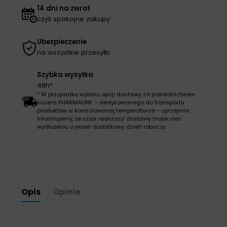
14 dni na zwrot
czyli spokojne zakupy
Ubezpieczenie
na wszystkie przesyłki
Szybka wysyłka
48h*
* W przypadku wyboru opcji dostawy za pośrednictwem
kuriera PHARMALINK – dedykowanego do transportu
produktów w kontrolowanej temperaturze – uprzejmie
informujemy, że czas realizacji dostawy może ulec
wydłużeniu o jeden dodatkowy dzień roboczy.
Opis
Opinie