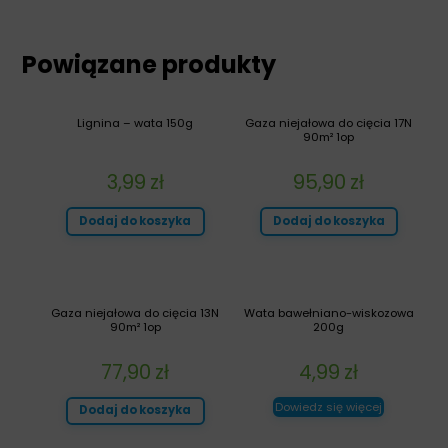
Powiązane produkty
Lignina – wata 150g
Gaza niejałowa do cięcia 17N
90m² 1op
3,99
zł
95,90
zł
Dodaj do koszyka
Dodaj do koszyka
Gaza niejałowa do cięcia 13N
Wata bawełniano-wiskozowa
90m² 1op
200g
77,90
zł
4,99
zł
Dowiedz się więcej
Dodaj do koszyka