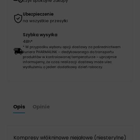
czyli spokojne zakupy
Ubezpieczenie
na wszystkie przesyłki
Szybka wysyłka
48h*
* W przypadku wyboru opcji dostawy za pośrednictwem
kuriera PHARMALINK – dedykowanego do transportu
produktów w kontrolowanej temperaturze – uprzejmie
informujemy, że czas realizacji dostawy może ulec
wydłużeniu o jeden dodatkowy dzień roboczy.
Opis
Opinie
Kompresy włókninowe niejałowe (niesterylne)