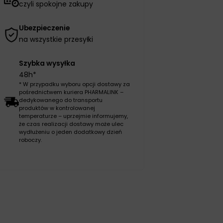
czyli spokojne zakupy
Ubezpieczenie
na wszystkie przesyłki
Szybka wysyłka
48h*
* W przypadku wyboru opcji dostawy za
pośrednictwem kuriera PHARMALINK –
dedykowanego do transportu
produktów w kontrolowanej
temperaturze – uprzejmie informujemy,
że czas realizacji dostawy może ulec
wydłużeniu o jeden dodatkowy dzień
roboczy.