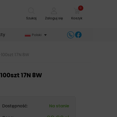
0
Szukaj
Zaloguj się
Koszyk
kty
Polski
-100szt 17N 8W
100szt 17N 8W
Dostępność:
Na stanie