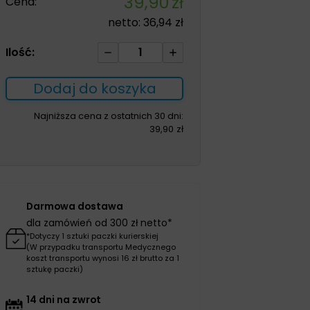
39,90
zł
Cena:
netto:
36,94
zł
ilość
Ilość:
Kompres
jałowy
Dodaj do koszyka
gazowy
10*10cm
Najniższa cena z ostatnich 30 dni:
39,90
zł
a'3szt-
100szt
17N
8W
Darmowa dostawa
dla zamówień od 300 zł netto*
*Dotyczy 1 sztuki paczki kurierskiej
(W przypadku transportu Medycznego
koszt transportu wynosi 16 zł brutto za 1
sztukę paczki)
14 dni na zwrot