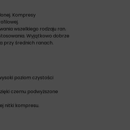
lonej. Kompresy
filowej.
ania wszelkiego rodzaju ran.
stosowania. Wyjątkowo dobrze
a przy średnich ranach.
ysoki poziom czystości
dzięki czemu podwyższone
j nitki kompresu.