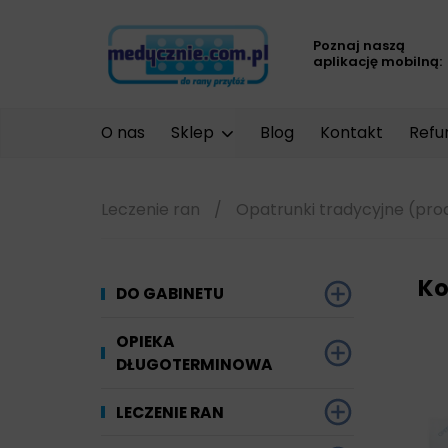
Poznaj naszą
aplikację mobilną:
O nas
Sklep
Blog
Kontakt
Refu
Leczenie ran
/
Opatrunki tradycyjne (pro
Ko
DO GABINETU
Dezynfekcja
OPIEKA
DŁUGOTERMINOWA
Narzędzi i sprzętu
Ginekologia
Materiały chłonne
LECZENIE RAN
Powierzchni
Kompresjoterapia