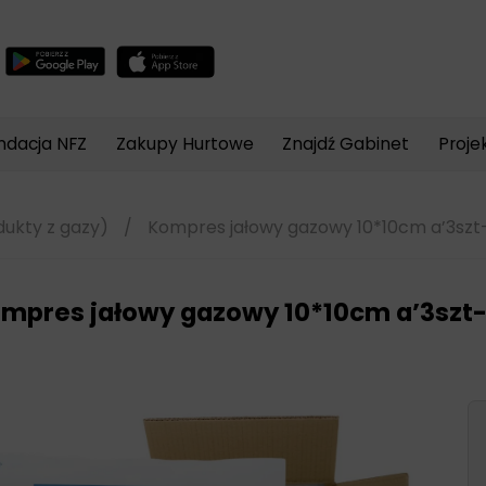
Wyszukiwarka
produktów
ndacja NFZ
Zakupy Hurtowe
Znajdź Gabinet
Proje
dukty z gazy)
/
Kompres jałowy gazowy 10*10cm a’3szt
mpres jałowy gazowy 10*10cm a’3szt-