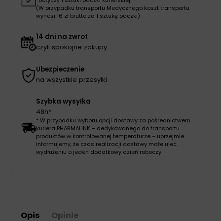
(W przypadku transportu Medycznego koszt transportu
wynosi 16 zł brutto za 1 sztukę paczki)
14 dni na zwrot
czyli spokojne zakupy
Ubezpieczenie
na wszystkie przesyłki
Szybka wysyłka
48h*
* W przypadku wyboru opcji dostawy za pośrednictwem
kuriera PHARMALINK – dedykowanego do transportu
produktów w kontrolowanej temperaturze – uprzejmie
informujemy, że czas realizacji dostawy może ulec
wydłużeniu o jeden dodatkowy dzień roboczy.
Opis
Opinie