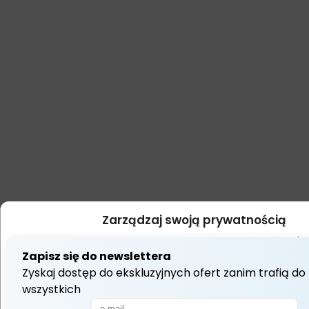
Zarządzaj swoją prywatnością
Używamy technologii takich jak pliki cookie do przechowywania i/l
dostępu do informacji o urządzeniu. Robimy to, aby poprawić jakość 
wyświetlać (nie)spersonalizowane reklamy. Wyrażenie zgody na t
umożliwi nam przetwarzanie danych, takich jak zachowanie podczas
lub unikalne identyfikatory na tej stronie. Brak wyrażenia zgody lub
może niekorzystnie wpłynąć na niektóre cechy i funkcje.