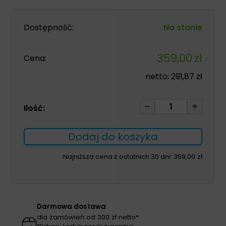
Dostępność:
Na stanie
359,00
zł
Cena:
netto:
291,87
zł
ilość
Ilość:
Komplet
medyczny
Dodaj do koszyka
GAIA
męski
Najniższa cena z ostatnich 30 dni:
359,00
zł
granatowy
2XL
Darmowa dostawa
dla zamówień od 300 zł netto*
*Dotyczy 1 sztuki paczki kurierskiej