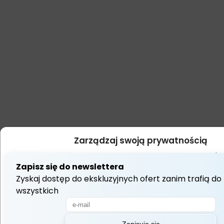
Zarządzaj swoją prywatnością
Używamy technologii takich jak pliki cookie do przechowywania i/l
dostępu do informacji o urządzeniu. Robimy to, aby poprawić jakość 
wyświetlać (nie)spersonalizowane reklamy. Wyrażenie zgody na t
umożliwi nam przetwarzanie danych, takich jak zachowanie podczas
lub unikalne identyfikatory na tej stronie. Brak wyrażenia zgody lub
może niekorzystnie wpłynąć na niektóre cechy i funkcje.