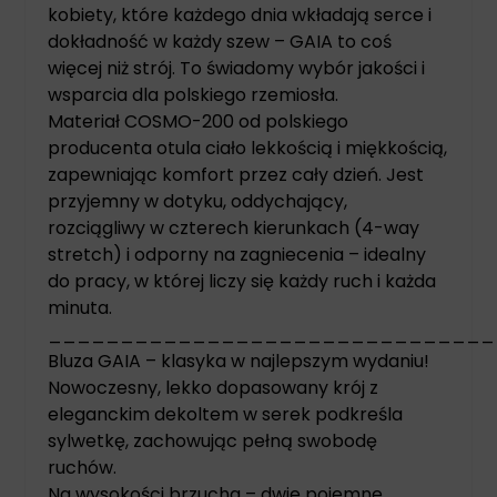
kobiety, które każdego dnia wkładają serce i
dokładność w każdy szew – GAIA to coś
więcej niż strój. To świadomy wybór jakości i
wsparcia dla polskiego rzemiosła.
Materiał COSMO-200 od polskiego
producenta otula ciało lekkością i miękkością,
zapewniając komfort przez cały dzień. Jest
przyjemny w dotyku, oddychający,
rozciągliwy w czterech kierunkach (4-way
stretch) i odporny na zagniecenia – idealny
do pracy, w której liczy się każdy ruch i każda
minuta.
_______________________________
Bluza GAIA – klasyka w najlepszym wydaniu!
Nowoczesny, lekko dopasowany krój z
eleganckim dekoltem w serek podkreśla
sylwetkę, zachowując pełną swobodę
ruchów.
Na wysokości brzucha – dwie pojemne