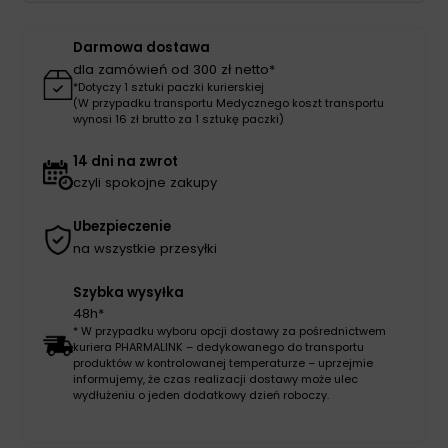
XS
Darmowa dostawa
dla zamówień od 300 zł netto*
*Dotyczy 1 sztuki paczki kurierskiej
(W przypadku transportu Medycznego koszt transportu
wynosi 16 zł brutto za 1 sztukę paczki)
14 dni na zwrot
czyli spokojne zakupy
Ubezpieczenie
na wszystkie przesyłki
Szybka wysyłka
48h*
* W przypadku wyboru opcji dostawy za pośrednictwem
kuriera PHARMALINK – dedykowanego do transportu
produktów w kontrolowanej temperaturze – uprzejmie
informujemy, że czas realizacji dostawy może ulec
wydłużeniu o jeden dodatkowy dzień roboczy.