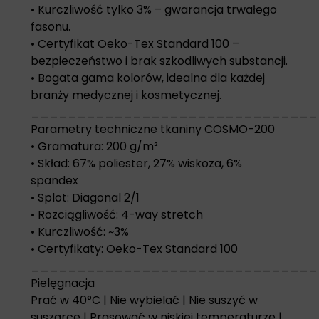
• Kurczliwość tylko 3% – gwarancja trwałego
fasonu.
• Certyfikat Oeko-Tex Standard 100 –
bezpieczeństwo i brak szkodliwych substancji.
• Bogata gama kolorów, idealna dla każdej
branży medycznej i kosmetycznej.
_______________________________
Parametry techniczne tkaniny COSMO-200
• Gramatura: 200 g/m²
• Skład: 67% poliester, 27% wiskoza, 6%
spandex
• Splot: Diagonal 2/1
• Rozciągliwość: 4-way stretch
• Kurczliwość: ~3%
• Certyfikaty: Oeko-Tex Standard 100
_______________________________
Pielęgnacja
Prać w 40°C | Nie wybielać | Nie suszyć w
suszarce | Prasować w niskiej temperaturze |