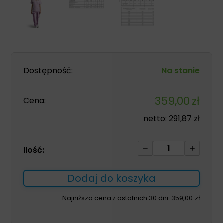
Dostępność:
Na stanie
359,00
zł
Cena:
netto:
291,87
zł
ilość
Ilość:
Komplet
medyczny
Dodaj do koszyka
GAIA
damski
Najniższa cena z ostatnich 30 dni:
359,00
zł
pudrowy
róż