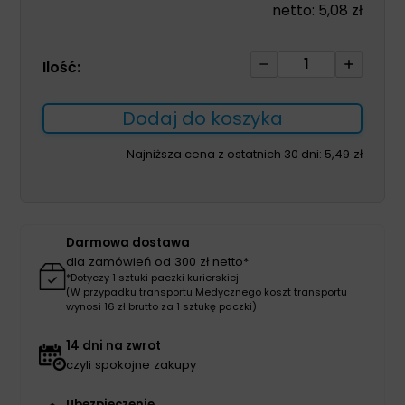
netto:
5,08
zł
ilość
Ilość:
Igły
j.u.
Dodaj do koszyka
0,8*16
100szt
Najniższa cena z ostatnich 30 dni:
5,49
zł
KD-
FINE
Darmowa dostawa
dla zamówień od 300 zł netto*
*Dotyczy 1 sztuki paczki kurierskiej
(W przypadku transportu Medycznego koszt transportu
wynosi 16 zł brutto za 1 sztukę paczki)
14 dni na zwrot
czyli spokojne zakupy
Ubezpieczenie