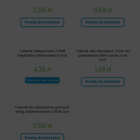
0,59
zł
0,59
zł
Dodaj do koszyka
Dodaj do koszyka
Cewnik Foleya rozm. CH18
Cewnik dla dorosłych 2,0m do
trójdrożny silikonowany 1szt
podawania tlenu przez nos
1szt
4,39
zł
1,39
zł
Dowiedz się więcej
Dodaj do koszyka
Cewnik do odsysania górnych
dróg oddechowych CH08 1szt
0,59
zł
Dodaj do koszyka