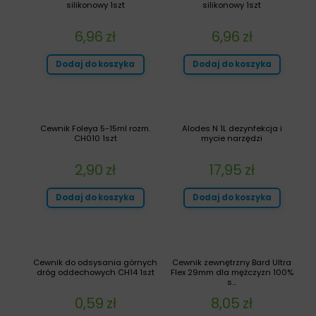
silikonowy 1szt
silikonowy 1szt
6,96
zł
6,96
zł
Dodaj do koszyka
Dodaj do koszyka
Cewnik Foleya 5-15ml rozm.
Alodes N 1L dezynfekcja i
CH010 1szt
mycie narzędzi
2,90
zł
17,95
zł
Dodaj do koszyka
Dodaj do koszyka
Cewnik do odsysania górnych
Cewnik zewnętrzny Bard Ultra
dróg oddechowych CH14 1szt
Flex 29mm dla mężczyzn 100%
s...
0,59
zł
8,05
zł