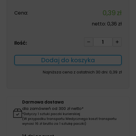
0,39
zł
Cena:
netto:
0,36
zł
ilość
Ilość:
Igła
motylek
Dodaj do koszyka
0,8
G21
Najniższa cena z ostatnich 30 dni:
0,39
zł
zielona
1szt
KD-
FLY
Darmowa dostawa
dla zamówień od 300 zł netto*
*Dotyczy 1 sztuki paczki kurierskiej
(W przypadku transportu Medycznego koszt transportu
wynosi 16 zł brutto za 1 sztukę paczki)