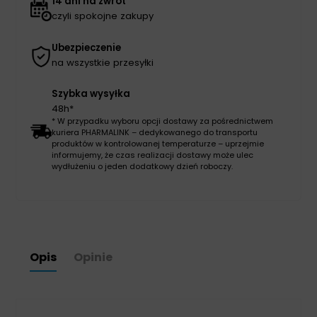
14 dni na zwrot
czyli spokojne zakupy
Ubezpieczenie
na wszystkie przesyłki
Szybka wysyłka
48h*
* W przypadku wyboru opcji dostawy za pośrednictwem
kuriera PHARMALINK – dedykowanego do transportu
produktów w kontrolowanej temperaturze – uprzejmie
informujemy, że czas realizacji dostawy może ulec
wydłużeniu o jeden dodatkowy dzień roboczy.
Opis
Opinie