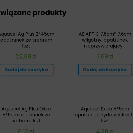
wiązane produkty
Aquacel Ag Plus 2*45cm
ADAPTIC 7,6cm* 7,6cm
opatrunek ze srebrem
wilgotny, opatrunek
1szt
nieprzywierający ...
22,89
zł
7,69
zł
Dodaj do koszyka
Dodaj do koszyka
Aquacel Ag Plus Extra
Aquacel Extra 5*5cm
5*5cm opatrunek ze
opatrunek hydrowłóknist
srebrem 1szt
1szt
6,15
zł
4,29
zł