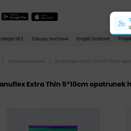
Wyszukiwarka
produktów
ndacja NFZ
Zakupy Hurtowe
Znajdź Gabinet
Proje
/
hydrokoloidowe
/
Granuflex Extra Thin 5*10cm opa
anuflex Extra Thin 5*10cm opatrunek 