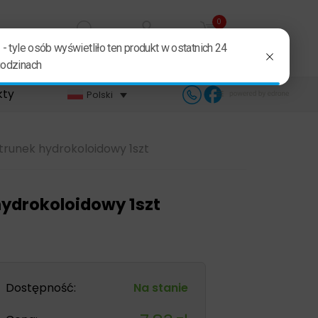
0
Szukaj
Zaloguj się
Koszyk
kty
Polski
trunek hydrokoloidowy 1szt
hydrokoloidowy 1szt
Dostępność:
Na stanie