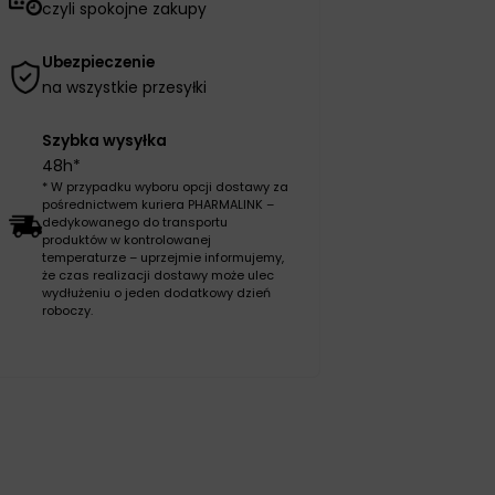
czyli spokojne zakupy
Ubezpieczenie
na wszystkie przesyłki
Szybka wysyłka
48h*
* W przypadku wyboru opcji dostawy za
pośrednictwem kuriera PHARMALINK –
dedykowanego do transportu
produktów w kontrolowanej
temperaturze – uprzejmie informujemy,
że czas realizacji dostawy może ulec
wydłużeniu o jeden dodatkowy dzień
roboczy.