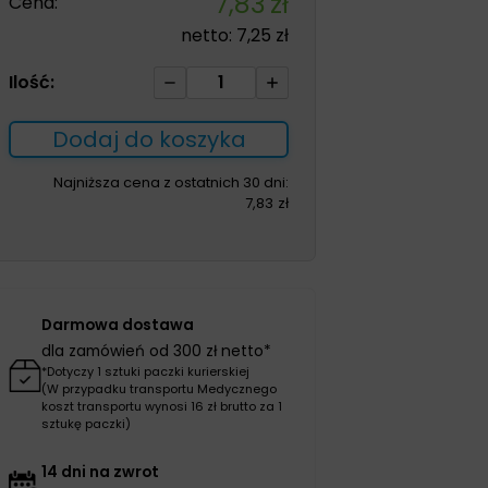
7,83
zł
Cena:
netto:
7,25
zł
ilość
Ilość:
Granuflex
Extra
Dodaj do koszyka
Thin
5*10cm
Najniższa cena z ostatnich 30 dni:
7,83
zł
opatrunek
hydrokoloidowy
1szt
Darmowa dostawa
dla zamówień od 300 zł netto*
*Dotyczy 1 sztuki paczki kurierskiej
(W przypadku transportu Medycznego
koszt transportu wynosi 16 zł brutto za 1
sztukę paczki)
14 dni na zwrot