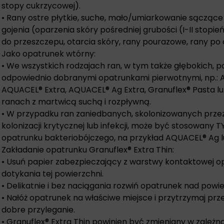
stopy cukrzycowej).
• Rany ostre płytkie, suche, mało/umiarkowanie sącząc
gojenia (oparzenia skóry pośredniej grubości (I-II stopi
do przeszczepu, otarcia skóry, rany pourazowe, rany po
Jako opatrunek wtórny:
• We wszystkich rodzajach ran, w tym także głębokich, 
odpowiednio dobranymi opatrunkami pierwotnymi, np.:
AQUACEL® Extra, AQUACEL® Ag Extra, Granuflex® Pasta l
ranach z martwicą suchą i rozpływną.
• W przypadku ran zaniedbanych, skolonizowanych przez
kolonizacji krytycznej lub infekcji, może być stosowany 
opatrunku bakteriobójczego, na przykład AQUACEL® Ag 
Zakładanie opatrunku Granuflex® Extra Thin:
• Usuń papier zabezpieczający z warstwy kontaktowej op
dotykania tej powierzchni.
• Delikatnie i bez naciągania rozwiń opatrunek nad powi
• Nałóż opatrunek na właściwe miejsce i przytrzymaj pr
dobre przyleganie.
• Granuflex® Extra Thin powinien być zmieniany w zależno