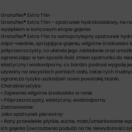
Granuflex® Extra Thin
Granuflex® Extra Thin –
opatrunek hydrokoloidowy
, na 
wysiękiem w końcowym etapie gojenia
Granuflex® Extra Thin to samoprzylepny opatrunek hyd
odpo¬wiednie, sprzyjające gojeniu, wilgotne środowisko l
półprzezroczysty, co ułatwia jego zakładanie oraz umożl
ograniczając w ten sposób ilość zmian opatrunku do nie
elastyczny i wodoodporny, co bardzo podnosi wygodę je
używany na wszystkich partiach ciała, także tych trudny
ogranicza ryzyko uszkodzeń nowo powstałej tkanki.
Charakterystyka:
• Zapewnia wilgotne środowisko w ranie
• Półprzezroczysty, elastyczny, wodoodporny
Zastosowanie:
Jako opatrunek pierwotny:
• Rany przewlekłe płytkie, suche, mało/umiarkowanie s
ich gojenia (owrzodzenia podudzi na tle niewydolności żyln