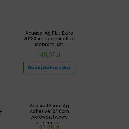
Aquacel Ag Plus Extra
20*30cm opatrunek ze
srebrem 1szt
140,07
zł
Dodaj do koszyka
Aquacel Foam Ag
y
Adhesive 10*10cm
wielowarstwowy
opatrunek ...
23,25
zł