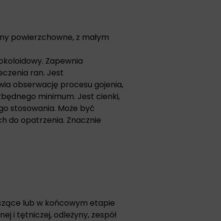
rany powierzchowne, z małym
rokoloidowy. Zapewnia
eczenia ran. Jest
iwia obserwację procesu gojenia,
zbędnego minimum. Jest cienki,
go stosowania. Może być
ch do opatrzenia. Znacznie
ączące lub w końcowym etapie
ej i tętniczej, odleżyny, zespół