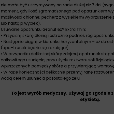
nie może być utrzymywany na ranie dłużej niż 7 dni (syg
moment, gdy ilość zgromadzonego pod opatrunkiem wysię
możliwości chłonne; pęcherz z wysiękiem/wybrzuszenie z
lub nastąpi wyciek).
Usuwanie opatrunku Granuflex® Extra Thin:
• Przyciśnij skórę dłonią i ostrożnie podnieś róg opatrunku
• Następnie ciągnij w kierunku horyzontalnym – aż do os
(opa¬trunek będzie się rozciągał).
• W przypadku delikatnej skóry zdejmuj opatrunek stopn
całkowitego usunięcia, przy użyciu roztworu soli fizjologic
wpuszczanych pomiędzy skórę a przywierającą warstwę
• W razie konieczności delikatnie przemyj ranę roztworem 
wodą celem usunięcia pozostałego żelu.
To jest wyrób medyczny. Używaj go zgodnie z
etykietą.