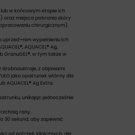
e lub w końcowym etapie ich
eń) oraz miejsca pobrania skóry
 opracowaniu chirurgicznym).
po uprzed¬nim wypełnieniu ich
 AQUACEL®, AQUACEL® Ag,
ub GranuGEL®, w tym także w
 drobnoustroje, z objawami
TYLKO jako opatrunek wtórny dla
lub AQUACEL® Ag Extra.
atrunku, unikając jednocześnie
erzchnią rany.
zez 30 sekund, aby zapewnić
ści od potrzeb klinicznych, ale