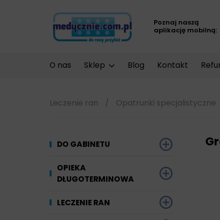
Poznaj naszą
aplikację mobilną:
O nas
Sklep
Blog
Kontakt
Refu
Leczenie ran
/
Opatrunki specjalistyczne
Gr
DO GABINETU
Dezynfekcja
OPIEKA
DŁUGOTERMINOWA
Narzędzi i sprzętu
Ginekologia
Materiały chłonne
LECZENIE RAN
Powierzchni
Kompresjoterapia