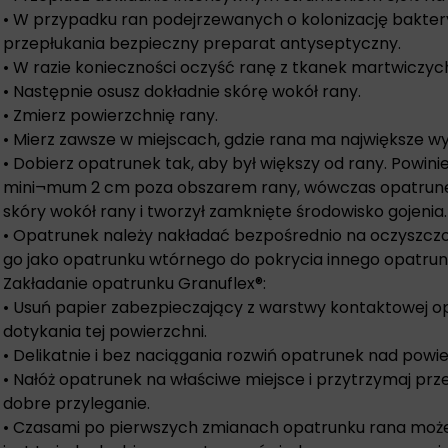
• W przypadku ran podejrzewanych o kolonizację bakter
przepłukania bezpieczny preparat antyseptyczny.
• W razie konieczności oczyść ranę z tkanek martwiczyc
• Następnie osusz dokładnie skórę wokół rany.
• Zmierz powierzchnię rany.
• Mierz zawsze w miejscach, gdzie rana ma największe w
• Dobierz opatrunek tak, aby był większy od rany. Powi
mini¬mum 2 cm poza obszarem rany, wówczas opatrunek
skóry wokół rany i tworzył zamknięte środowisko gojenia.
• Opatrunek należy nakładać bezpośrednio na oczyszczo
go jako opatrunku wtórnego do pokrycia innego opatrun
Zakładanie opatrunku Granuflex®:
• Usuń papier zabezpieczający z warstwy kontaktowej op
dotykania tej powierzchni.
• Delikatnie i bez naciągania rozwiń opatrunek nad powi
• Nałóż opatrunek na właściwe miejsce i przytrzymaj pr
dobre przyleganie.
• Czasami po pierwszych zmianach opatrunku rana może 