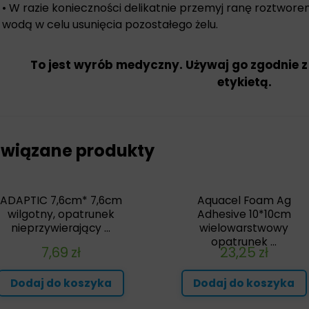
• W razie konieczności delikatnie przemyj ranę roztworem 
wodą w celu usunięcia pozostałego żelu.
To jest wyrób medyczny. Używaj go zgodnie z
etykietą.
wiązane produkty
ADAPTIC 7,6cm* 7,6cm
Aquacel Foam Ag
wilgotny, opatrunek
Adhesive 10*10cm
nieprzywierający ...
wielowarstwowy
opatrunek ...
7,69
zł
23,25
zł
Dodaj do koszyka
Dodaj do koszyka