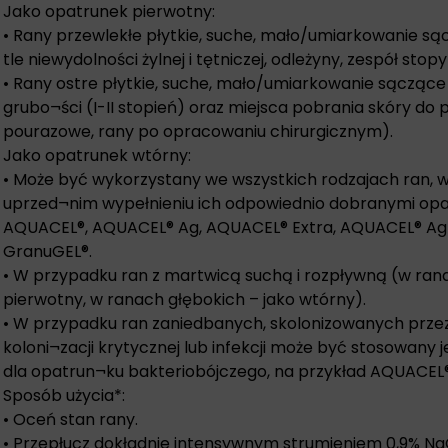
Jako opatrunek pierwotny:
• Rany przewlekłe płytkie, suche, mało/umiarkowanie s
tle niewydolności żylnej i tętniczej, odleżyny, zespół stop
• Rany ostre płytkie, suche, mało/umiarkowanie sączące
grubo¬ści (I-II stopień) oraz miejsca pobrania skóry do 
pourazowe, rany po opracowaniu chirurgicznym).
Jako opatrunek wtórny:
• Może być wykorzystany we wszystkich rodzajach ran, w
uprzed¬nim wypełnieniu ich odpowiednio dobranymi opa
AQUACEL®, AQUACEL® Ag, AQUACEL® Extra, AQUACEL® Ag E
GranuGEL®.
• W przypadku ran z martwicą suchą i rozpływną (w ran
pierwotny, w ranach głębokich – jako wtórny).
• W przypadku ran zaniedbanych, skolonizowanych przez
koloni¬zacji krytycznej lub infekcji może być stosowany
dla opatrun¬ku bakteriobójczego, na przykład AQUACEL®
Sposób użycia*:
• Oceń stan rany.
• Przepłucz dokładnie intensywnym strumieniem 0,9% NaC