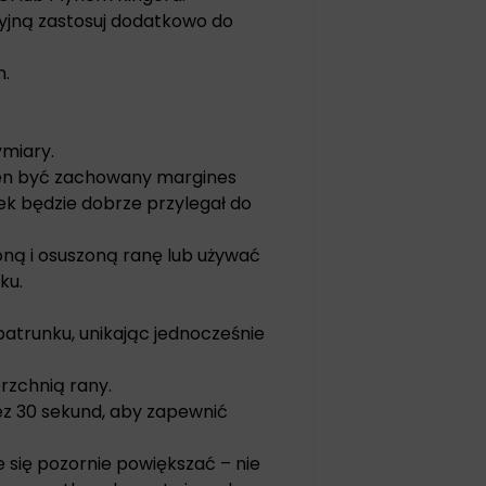
yjną zastosuj dodatkowo do
h.
ymiary.
nien być zachowany margines
 będzie dobrze przylegał do
ną i osuszoną ranę lub używać
ku.
atrunku, unikając jednocześnie
erzchnią rany.
zez 30 sekund, aby zapewnić
się pozornie powiększać – nie