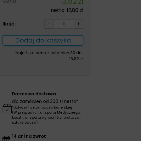
13,82
zł
Cena:
netto:
12,80
zł
ilość
Ilość:
Granuflex
15*15cm
Dodaj do koszyka
opatrunek
hydrokoloidowy
Najniższa cena z ostatnich 30 dni:
13,82
zł
1szt
Darmowa dostawa
dla zamówień od 300 zł netto*
*Dotyczy 1 sztuki paczki kurierskiej
(W przypadku transportu Medycznego
koszt transportu wynosi 16 zł brutto za 1
sztukę paczki)
14 dni na zwrot