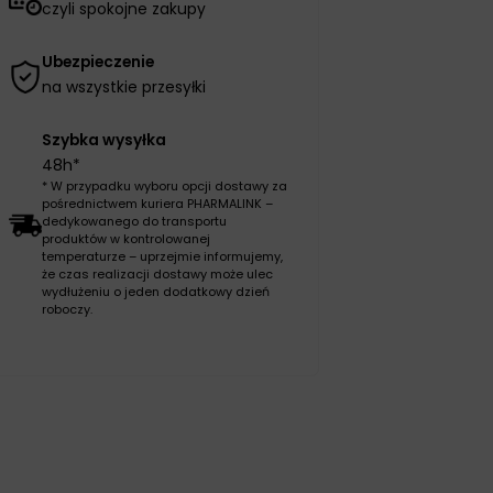
czyli spokojne zakupy
Ubezpieczenie
na wszystkie przesyłki
Szybka wysyłka
48h*
* W przypadku wyboru opcji dostawy za
pośrednictwem kuriera PHARMALINK –
dedykowanego do transportu
produktów w kontrolowanej
temperaturze – uprzejmie informujemy,
że czas realizacji dostawy może ulec
wydłużeniu o jeden dodatkowy dzień
roboczy.