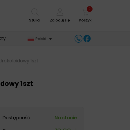
0
Szukaj
Zaloguj się
Koszyk
kty
Polski
rokoloidowy 1szt
idowy 1szt
Dostępność:
Na stanie