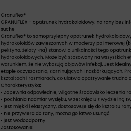
Granuflex®
GRANUFLEX –
opatrunek hydrokoloidowy
, na rany bez in
suche
Granuflex® to samoprzylepny opatrunek hydrokoloidow
hydrokoloidów zawieszonych w macierzy polimerowej (
pektyna, żelaty¬na) stanowi o unikalności tego opatru
hydrokoloidowych. Może być stosowany na wszystkich et
warunkiem, że nie wykazują objawów infekcji. Jest idea
etapie oczyszczania, ziarninujących i naskórkujących. 
kształtach i rozmiarach, co ułatwia opatrywanie trudno d
Charakterystyka:
• Zapewnia odpowiednie, wilgotne środowisko leczenia ra
• pochłania nadmiar wysięku, w zetknięciu z wydzieliną tw
• jest miękki i elastyczny, dostosowuje się do kształtu ran
• nie przywiera do rany, można go łatwo usunąć
• jest wodoodporny
Zastosowanie: