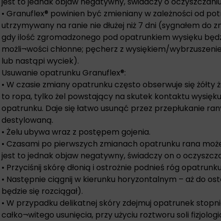
jest to jednak objaw negatywny, świadczy o oczyszczani
• Granuflex® powinien być zmieniany w zależności od pot
utrzymywany na ranie nie dłużej niż 7 dni (sygnałem do
gdy ilość zgromadzonego pod opatrunkiem wysięku będzie
możli¬wości chłonne; pęcherz z wysiękiem/wybrzuszenie
lub nastąpi wyciek).
Usuwanie opatrunku Granuflex®:
• W czasie zmiany opatrunku często obserwuje się żółty ż
to ropa, tylko żel powstający na skutek kontaktu wysięku
opatrunku. Daje się łatwo usunąć przez przepłukanie rany
destylowaną.
• Żelu ubywa wraz z postępem gojenia.
• Czasami po pierwszych zmianach opatrunku rana może 
jest to jednak objaw negatywny, świadczy on o oczyszcz
• Przyciśnij skórę dłonią i ostrożnie podnieś róg opatrunku
• Następnie ciągnij w kierunku horyzontalnym – aż do o
będzie się rozciągał).
• W przypadku delikatnej skóry zdejmuj opatrunek stopn
całko¬witego usunięcia, przy użyciu roztworu soli fizjologi