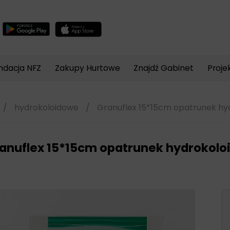
Wyszukiwarka
produktów
ndacja NFZ
Zakupy Hurtowe
Znajdź Gabinet
Proje
/
hydrokoloidowe
/
Granuflex 15*15cm opatrunek hyd
anuflex 15*15cm opatrunek hydrokolo