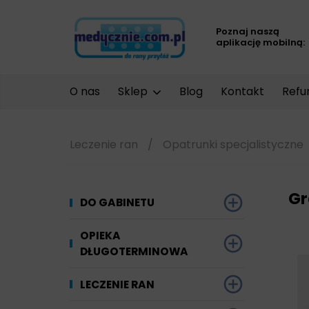
Poznaj naszą
aplikację mobilną:
O nas
Sklep
Blog
Kontakt
Refu
Leczenie ran
/
Opatrunki specjalistyczne
Gr
DO GABINETU
Dezynfekcja
OPIEKA
DŁUGOTERMINOWA
Narzędzi i sprzętu
Ginekologia
Materiały chłonne
LECZENIE RAN
Powierzchni
Kompresjoterapia