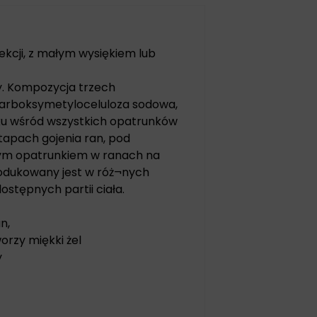
fekcji, z małym wysiękiem lub
y. Kompozycja trzech
karboksymetyloceluloza sodowa,
nku wśród wszystkich opatrunków
apach gojenia ran, pod
lnym opatrunkiem w ranach na
Produkowany jest w róż¬nych
ostępnych partii ciała.
n,
orzy miękki żel
y