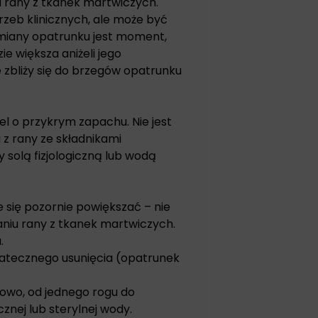
u rany z tkanek martwiczych.
rzeb klinicznych, ale może być
 zmiany opatrunku jest moment,
 większa aniżeli jego
 zbliży się do brzegów opatrunku
el o przykrym zapachu. Nie jest
 z rany ze składnikami
 solą fizjologiczną lub wodą
się pozornie powiększać – nie
aniu rany z tkanek martwiczych.
.
statecznego usunięcia (opatrunek
iowo, od jednego rogu do
cznej lub sterylnej wody.