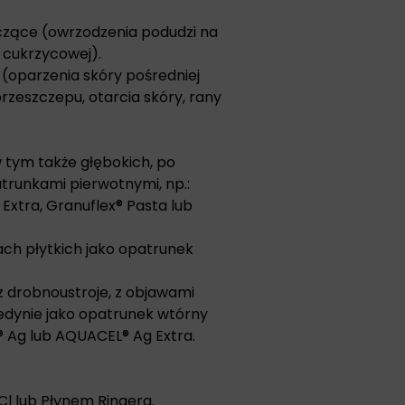
ączące (owrzodzenia podudzi na
y cukrzycowej).
 (oparzenia skóry pośredniej
przeszczepu, otarcia skóry, rany
 tym także głębokich, po
trunkami pierwotnymi, np.:
xtra, Granuflex® Pasta lub
ach płytkich jako opatrunek
 drobnoustroje, z objawami
 jedynie jako opatrunek wtórny
 Ag lub AQUACEL® Ag Extra.
l lub Płynem Ringera.